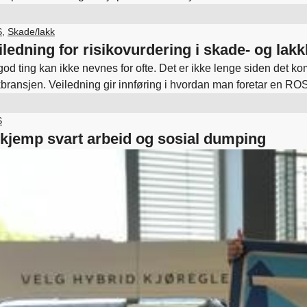
ske ordningen går lengre enn det gjeldene EU-direktiv krever og 
egnet energiforbruk.
S
,
Skade/lakk
iledning for risikovurdering i skade- og lak
god ting kan ikke nevnes for ofte. Det er ikke lenge siden det k
kbransjen. Veiledning gir innføring i hvordan man foretar en 
andre deler av bedriften hvor det finnes kjemikalier. Vi anbefaler
ne fantastiske veilederen.
S
kjemp svart arbeid og sosial dumping