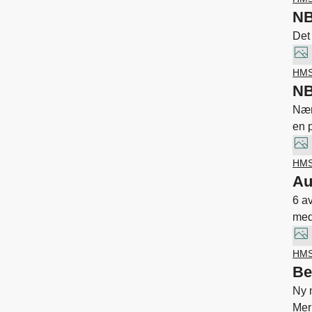
NB
Det 
HM
NB
Nær
en 
HM
Au
6 a
med
verk
HM
Be
Ny m
Mer