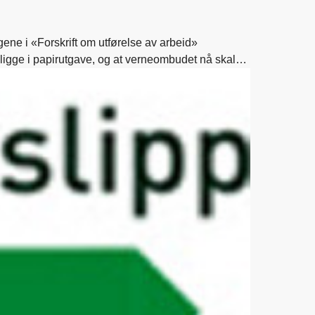
gene i «Forskrift om utførelse av arbeid»
religge i papirutgave, og at verneombudet nå skal
t være denne endringen er det kun digitale løsninger