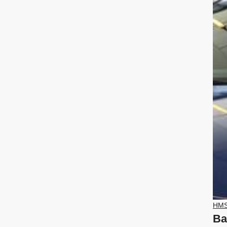
HM
Ba