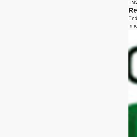
HM
Re
Ende
inne
ha «
alt 