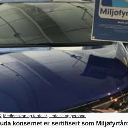
S
,
Medlemskap og fordeler
,
Ledelse og personal
uda konsernet er sertifisert som Miljøfyrtår