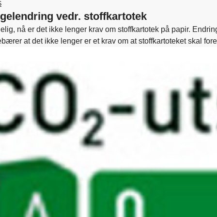
S
gelendring vedr. stoffkartotek
lig, nå er det ikke lenger krav om stoffkartotek på papir. Endrin
bærer at det ikke lenger er et krav om at stoffkartoteket skal fo
tilgang til» stoffkartoteket mot tidligere eget eksemplar. Takke
du trenger for å være trygg på at du følger loven.