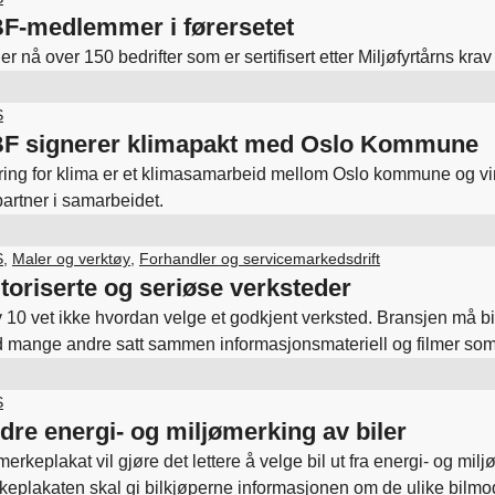
F-medlemmer i førersetet
er nå over 150 bedrifter som er sertifisert etter Miljøfyrtårns krav 
S
F signerer klimapakt med Oslo Kommune
ing for klima er et klimasamarbeid mellom Oslo kommune og vir
partner i samarbeidet.
S
,
Maler og verktøy
,
Forhandler og servicemarkedsdrift
toriserte og seriøse verksteder
v 10 vet ikke hvordan velge et godkjent verksted. Bransjen må b
 mange andre satt sammen informasjonsmateriell og filmer som 
steder.
S
dre energi- og miljømerking av biler
erkeplakat vil gjøre det lettere å velge bil ut fra energi- og mi
keplakaten skal gi bilkjøperne informasjonen om de ulike bilmo