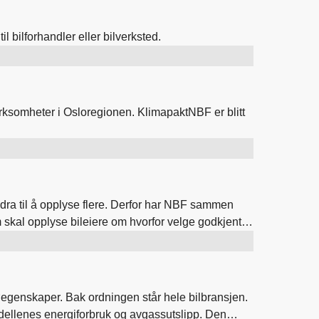
til bilforhandler eller bilverksted.
ksomheter i Osloregionen. KlimapaktNBF er blitt
idra til å opplyse flere. Derfor har NBF sammen
skal opplyse bileiere om hvorfor velge godkjente
ljøegenskaper. Bak ordningen står hele bilbransjen.
dellenes energiforbruk og avgassutslipp. Den