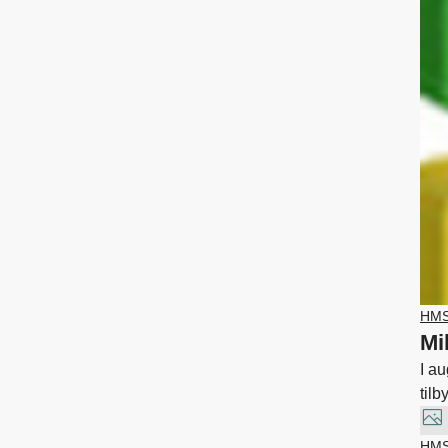
HM
Mi
I a
til
HM