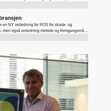
viser i tillegg utslipp av nitrogenoksyder (NOx) og
kbransjen
om en NY veiledning for ROS for skade- og
ROS, men også veiledning metode og fremgangsmåte
 at alle som har med kjemi i din bedrift å gjøre leser