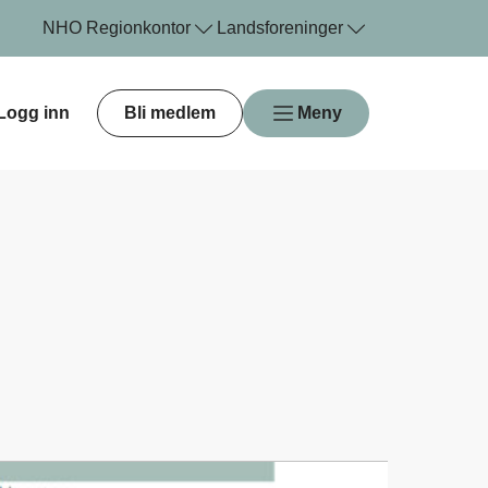
NHO
Regionkontor
Landsforeninger
Logg inn
Bli medlem
Meny