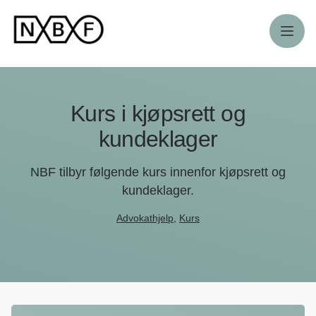
Meny
Kurs i kjøpsrett og
kundeklager
NBF tilbyr følgende kurs innenfor kjøpsrett og
kundeklager.
Advokathjelp
,
Kurs