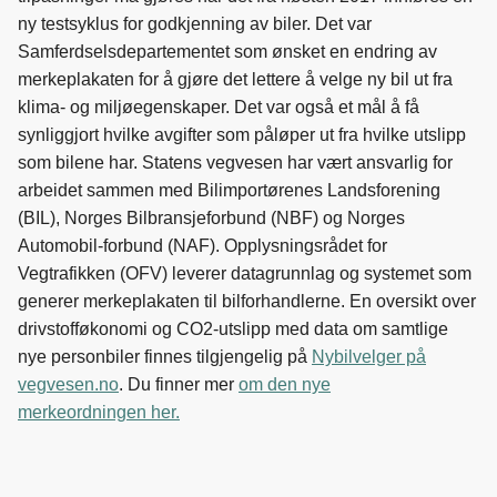
o
I
ny testsyklus for godkjenning av biler. Det var
k
n
Samferdselsdepartementet som ønsket en endring av
merkeplakaten for å gjøre det lettere å velge ny bil ut fra
klima- og miljøegenskaper. Det var også et mål å få
synliggjort hvilke avgifter som påløper ut fra hvilke utslipp
som bilene har. Statens vegvesen har vært ansvarlig for
arbeidet sammen med Bilimportørenes Landsforening
(BIL), Norges Bilbransjeforbund (NBF) og Norges
Automobil-forbund (NAF). Opplysningsrådet for
Vegtrafikken (OFV) leverer datagrunnlag og systemet som
generer merkeplakaten til bilforhandlerne. En oversikt over
drivstofføkonomi og CO2-utslipp med data om samtlige
nye personbiler finnes tilgjengelig på
Nybilvelger på
vegvesen.no
. Du finner mer
om den nye
merkeordningen her.