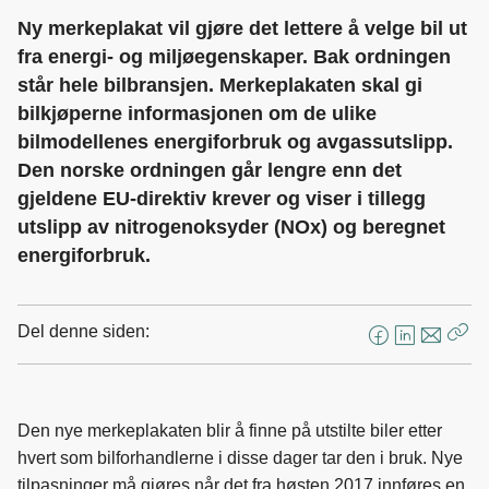
Ny merkeplakat vil gjøre det lettere å velge bil ut
fra energi- og miljøegenskaper. Bak ordningen
står hele bilbransjen. Merkeplakaten skal gi
bilkjøperne informasjonen om de ulike
bilmodellenes energiforbruk og avgassutslipp.
Den norske ordningen går lengre enn det
gjeldene EU-direktiv krever og viser i tillegg
utslipp av nitrogenoksyder (NOx) og beregnet
energiforbruk.
Del denne siden:
F
L
E
Kop
a
i
-
len
c
n
p
e
k
o
Den nye merkeplakaten blir å finne på utstilte biler etter
b
e
s
hvert som bilforhandlerne i disse dager tar den i bruk. Nye
o
d
t
tilpasninger må gjøres når det fra høsten 2017 innføres en