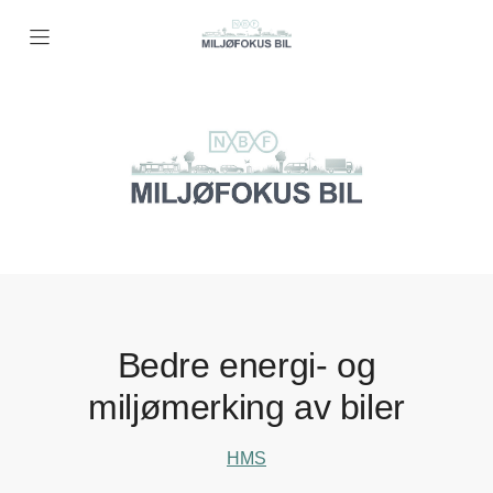
Bli Miljøfyrtårn
Nyheter
Kursoversikt
Inspirasjon
Bedre energi- og
Nyttige verktøy
miljømerking av biler
HMS