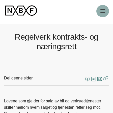
Meny
Regelverk kontrakts- og
næringsrett
Del denne siden:
F
L
E
Kop
a
i
-
len
c
n
p
e
k
o
Lovene som gjelder for salg av bil og verkstedtjenester
b
e
s
skiller mellom hvem salget og tjenesten retter seg mot.
o
d
t