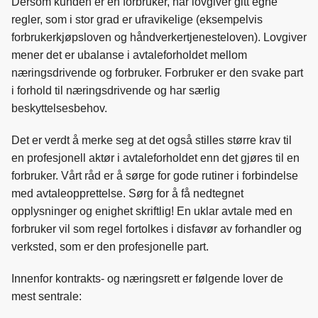
Dersom kunden er en forbruker, har lovgiver gitt egne
o
I
regler, som i stor grad er ufravikelige (eksempelvis
k
n
forbrukerkjøpsloven og håndverkertjenesteloven). Lovgiver
mener det er ubalanse i avtaleforholdet mellom
næringsdrivende og forbruker. Forbruker er den svake part
i forhold til næringsdrivende og har særlig
beskyttelsesbehov.
Det er verdt å merke seg at det også stilles større krav til
en profesjonell aktør i avtaleforholdet enn det gjøres til en
forbruker. Vårt råd er å sørge for gode rutiner i forbindelse
med avtaleopprettelse. Sørg for å få nedtegnet
opplysninger og enighet skriftlig! En uklar avtale med en
forbruker vil som regel fortolkes i disfavør av forhandler og
verksted, som er den profesjonelle part.
Innenfor kontrakts- og næringsrett er følgende lover de
mest sentrale: