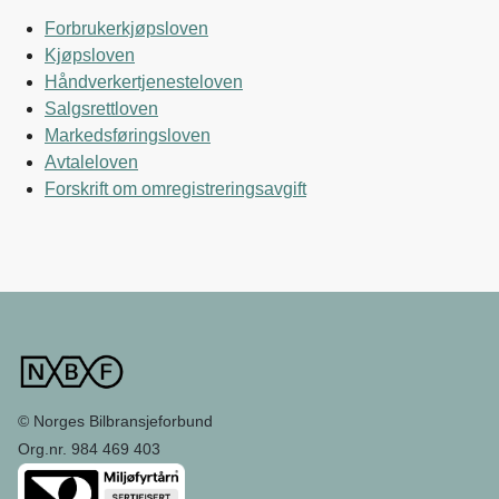
Forbrukerkjøpsloven
Kjøpsloven
Håndverkertjenesteloven
Salgsrettloven
Markedsføringsloven
Avtaleloven
Forskrift om omregistreringsavgift
© Norges Bilbransjeforbund
Org.nr. 984 469 403