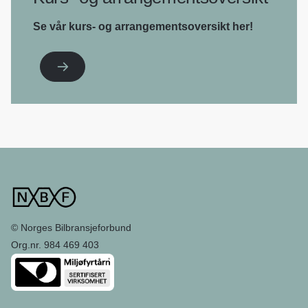
Se vår kurs- og arrangementsoversikt her!
© Norges Bilbransjeforbund
Org.nr. 984 469 403