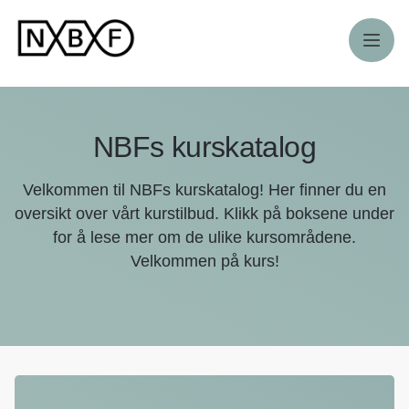
Meny
NBFs kurskatalog
Velkommen til NBFs kurskatalog! Her finner du en
oversikt over vårt kurstilbud. Klikk på boksene under
for å lese mer om de ulike kursområdene.
Velkommen på kurs!