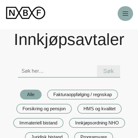
Meny
Innkjøpsavtaler
Søk
på
denne
siden
Alle
Fakturaoppfølging / regnskap
Forsikring og pensjon
HMS og kvalitet
Immateriell bistand
Innkjøpsordning NHO
Juridisk bistand
Programvare