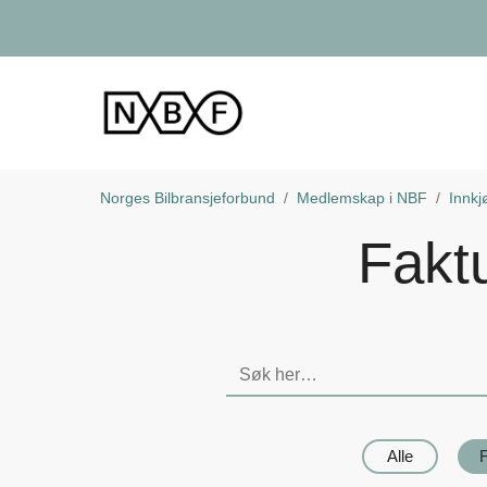
Norges Bilbransjeforbund
Medlemskap i NBF
Innkj
Fakt
Søk
på
denne
siden
Alle
F