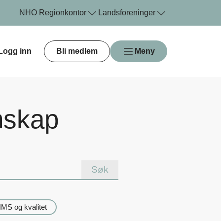
NHO
Regionkontor
Landsforeninger
Logg inn
Bli medlem
Meny
nskap
MS og kvalitet