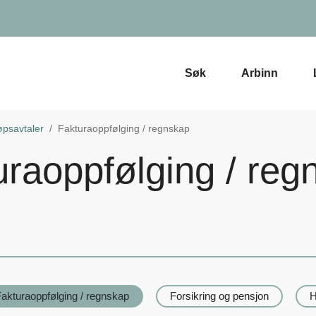
Søk
Arbinn
øpsavtaler
Fakturaoppfølging / regnskap
uraoppfølging / reg
akturaoppfølging / regnskap
Forsikring og pensjon
H