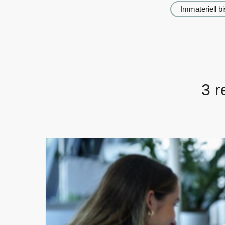
Immateriell b
3
re