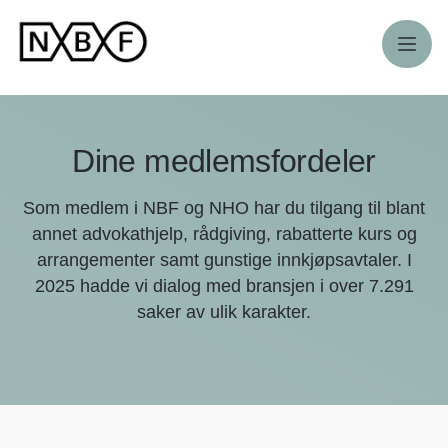
Meny
Dine medlemsfordeler
Som medlem i NBF og NHO har du tilgang til blant
annet advokathjelp, rådgiving, rabatterte kurs og
arrangementer samt gunstige innkjøpsavtaler. I
2025 hadde vi dialog med bransjen i over 7.291
saker av ulik karakter.