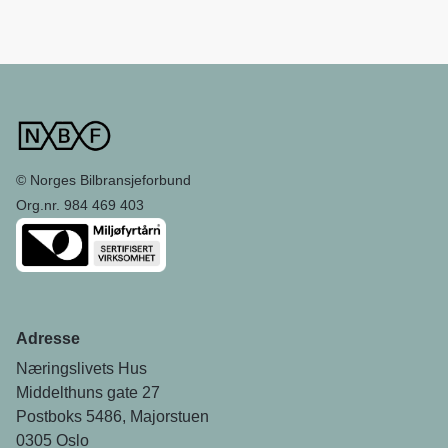
© Norges Bilbransjeforbund
Org.nr. 984 469 403
Adresse
Næringslivets Hus
Middelthuns gate 27
Postboks 5486, Majorstuen
0305 Oslo