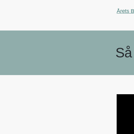
Årets B
Så 