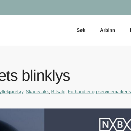
Søk
Arbinn
ets blinklys
yttekjøretøy
,
Skade/lakk
,
Bilsalg
,
Forhandler og servicemarkedsd