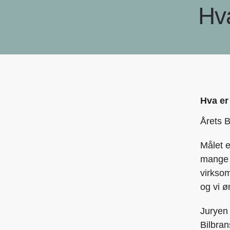
Hva
Hva er
Årets B
Målet e
mange s
virksom
og vi ø
Juryen
Bilbran