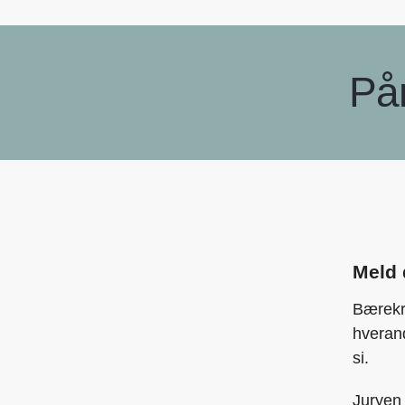
På
Meld 
Bærekr
hverand
si.
Juryen 