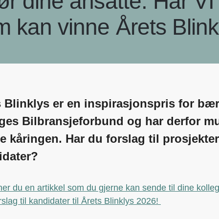
r dine ansatte: Har VI 
 kan vinne Årets Blin
 Blinklys er en inspirasjonspris for bæ
ges Bilbransjeforbund og har derfor mul
e kåringen. Har du forslag til prosjekt
idater?
ner du en artikkel som du gjerne kan sende til dine koll
slag til kandidater til Årets Blinklys 2026!