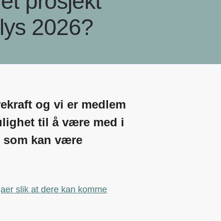
et prosjekt
klys 2026?
rekraft og vi er medlem
ighet til å være med i
er som kan være
egaer slik at dere kan komme