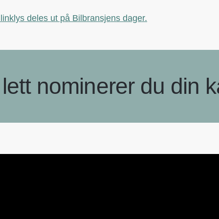
linklys deles ut på Bilbransjens dager.
lett nominerer du din 