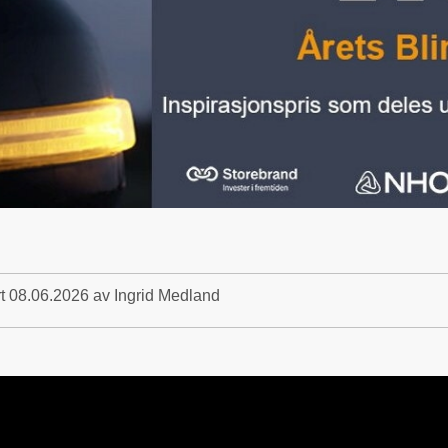
rt
08.06.2026
av Ingrid Medland