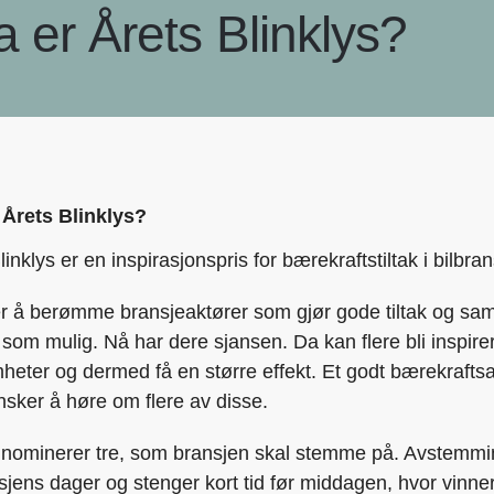
 er Årets Blinklys?
 Årets Blinklys?
linklys er en inspirasjonspris for bærekraftstiltak i bilbra
r å berømme bransjeaktører som gjør gode tiltak og samtid
om mulig. Nå har dere sjansen. Da kan flere bli inspirert
heter og dermed få en større effekt. Et godt bærekraftsarbe
nsker å høre om flere av disse.
 nominerer tre, som bransjen skal stemme på. Avstemmin
sjens dager og stenger kort tid før middagen, hvor vinne