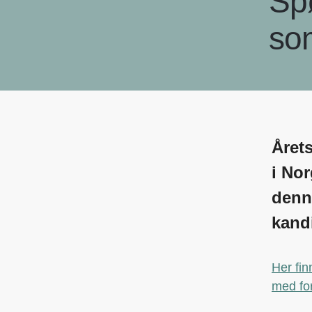
Spø
som
Årets
i Nor
denn
kand
Her fin
med for