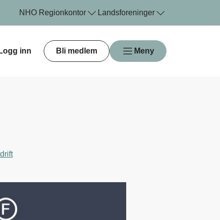
NHO
Regionkontor
Landsforeninger
Logg inn
Bli medlem
Meny
rift