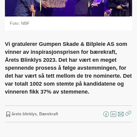
Foto: NBF
Vi gratulerer Gumpen Skade & Bilpleie AS som
vinner av inspirasjonsprisen for bærekraft,
Årets Blinklys 2023. Det har vært en meget
spennende prosess å følge avstemmingen, for
det har vært så tett mellom de tre nominerte. Det
var totalt 1002 som stemte på kandidatene og
vinneren fikk 37% av stemmene.
årets blinklys
,
Bærekraft
F
L
E
Kop
a
i
-
len
c
n
p