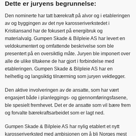
e
k
o
Dette er juryens begrunnelse:
b
e
s
Den nominerte har tatt bærekraft på alvor og i etableringen
o
d
t
av og byggingen av det nye karosseriverkstedet i
o
I
Kristiansand har de fokusert på energibruk og
k
n
materialvalg. Gumpen Skade & Bilpleie AS har levert en
veldokumentert og omfattende beskrivelse som ble
presentert på en oversiktlig måte. Juryen ble imponert over
alle de ulike tiltakene de har gjort i forbindelse med
etableringen. Gumpen Skade & Bilpleie AS har en
helhetlig og langsiktig tilnærming som juryen vektlegger.
Den aktive involveringen av de ansatte, som har vært
engasjert både i planleggings- og gjennomføringsfasene,
ble spesielt fremhevet. Det er de ansatte som vil bære frem
og forvalte bærekraftsarbeidet som er lagt ned.
Gumpen Skade & Bilpleie AS har nylig etablert et nytt
karosseriverksted med ambisjonen om å bli Norges mest