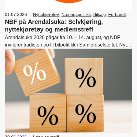
01.07.2026
|
Nyttekjøretøy
,
Næringspolitikk
,
Bilsalg
,
Forhandler
og servicemarkedsdrift
,
Verksted, vedlikehold og
NBF på Arendalsuka: Selvkjøring,
reparasjon av bil
,
Drift og utvikling
nyttekjøretøy og medlemstreff
Arendalsuka 2026 pågår fra 10. – 14. august, og NBF
inviterer tradisjon tro til bilpolitikk i Samferdselsteltet. Nytt
av året er bransjetreff hos Gromstad Auto.
30.06.2026
|
Lønn og tariff