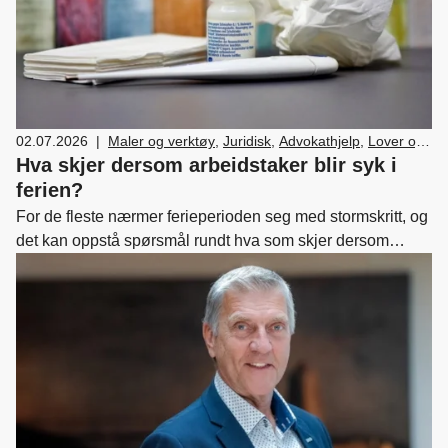
02.07.2026
|
Maler og verktøy
,
Juridisk
,
Advokathjelp
,
Lover og
regler
,
HR
,
Ledelse og personal
Hva skjer dersom arbeidstaker blir syk i
ferien?
For de fleste nærmer ferieperioden seg med stormskritt, og
det kan oppstå spørsmål rundt hva som skjer dersom
arbeidstaker blir syk i ferien.