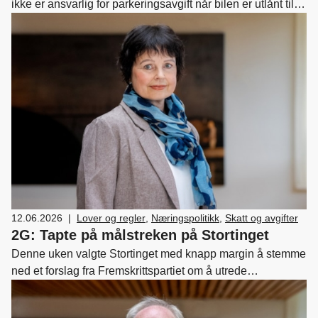
ikke er ansvarlig for parkeringsavgift når bilen er utlånt til
andre, eksempelvis hvis forhandler har lånt ut en bil til
kunde. Bileier har heller ikke en plikt til å opplyse hvem
som var fører.
12.06.2026
|
Lover og regler
,
Næringspolitikk
,
Skatt og avgifter
2G: Tapte på målstreken på Stortinget
Denne uken valgte Stortinget med knapp margin å stemme
ned et forslag fra Fremskrittspartiet om å utrede
konsekvensene stengingen av 2G-nettet fra 2027/28 vil ha
for trafikksikkerheten, og vurdere tiltak slik at arbeidet med