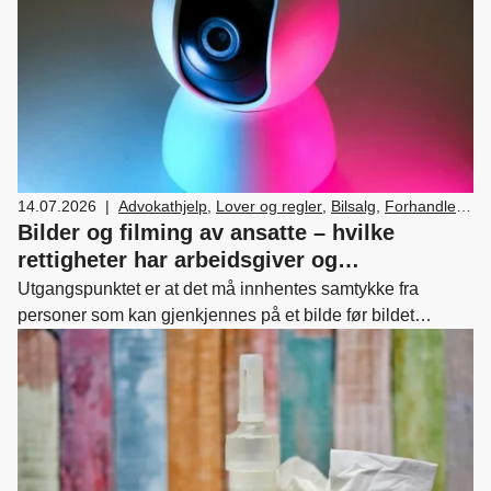
14.07.2026
|
Advokathjelp
,
Lover og regler
,
Bilsalg
,
Forhandler
og servicemarkedsdrift
,
HR
,
Ledelse og personal
,
Bilder og filming av ansatte – hvilke
Verksted, vedlikehold og reparasjon av bil
rettigheter har arbeidsgiver og
arbeidstaker?
Utgangspunktet er at det må innhentes samtykke fra
personer som kan gjenkjennes på et bilde før bildet
publiseres. Dette følger av åndsverkloven, som også
oppstiller enkelte unntak fra hovedregelen.