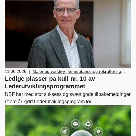
nullvisjonen ikke svekkes.
11.06.2026
|
Maler og verktøy
,
Kompetanse og rekruttering
,
Medlemskap og fordeler
,
Nyttekjøretøy
,
Ledige plasser på kull nr. 10 av
Skade/lakk
,
Bilsalg
,
Forhandler og
Lederutviklingsprogrammet
servicemarkedsdrift
,
Ledelse og personal
,
NBF har med stor suksess og svært gode tilbakemeldinger
Verksted, vedlikehold og reparasjon av bil
i flere år kjørt Lederutviklingsprogram for
servicemarkedsledere. I august starter vi opp med det som
vil bli kull nr. 10 i rekken. Vi har fortsatt ledige plasser.