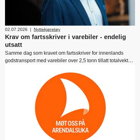
02.07.2026
|
Nyttekjøretøy
Krav om fartsskriver i varebiler - endelig
utsatt
Samme dag som kravet om fartsskriver for innenlands
godstransport med varebiler over 2,5 tonn tillatt totalvekt
skulle ha trådt i kraft i henhold til høringsforslaget, kommer
den lenge etterlengtede utsettelsen. Norges
Bilbransjeforbund har dermed blitt hørt i en sak vi har hatt
oppe siden juletider, da Statens vegvesen sendte på
høring forslag om at ikrafttreden skulle være 1. juli 2026.