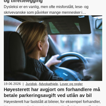
og tilrettelegging
Dysleksi er en vanlig, men ofte misforstått, lese- og
skrivevanske som påvirker mange mennesker i
arbeidslivet. IA-bransjeprogrammet for
leverandørindustrien i olje- og gassnæringen har satt
søkelys på hvordan arbeidslivet kan bli mer inkluderende
for dyslektikere.
19.06.2026
|
Juridisk
,
Advokathjelp
,
Lover og regler
Høyesterett har avgjort om forhandlere må
betale parkeringsavgift ved utlån av bil
Høyesterett har fastslått at bileier, for eksempel forhandler,