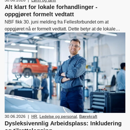
Alt klart for lokale forhandlinger -
oppgjøret formelt vedtatt
NBF fikk 30. juni melding fra Fellesforbundet om at
oppgjøret nå er formelt vedtatt. Dette betyr at de lokale
forhandlingene kan starte for virksomheter bundet av
Biloverenskomsten.
30.06.2026
|
HR
,
Ledelse og personal
,
Bærekraft
Dysleksivennlig Arbeidsplass: Inkludering