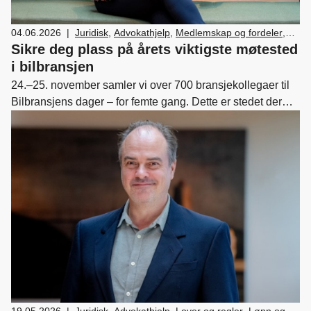
04.06.2026
|
Juridisk
,
Advokathjelp
,
Medlemskap og fordeler
,
Skade/lakk
,
Bilsalg
,
Forhandler og
Sikre deg plass på årets viktigste møtested
servicemarkedsdrift
,
HR
,
Ledelse og personal
,
i bilbransjen
Verksted, vedlikehold og reparasjon av bil
24.–25. november samler vi over 700 bransjekollegaer til
Bilbransjens dager – for femte gang. Dette er stedet der
relasjoner bygges, innsikt deles og nye muligheter oppstår.
19.05.2026
|
Juridisk
,
Advokathjelp
,
Lover og regler
,
Lønn og