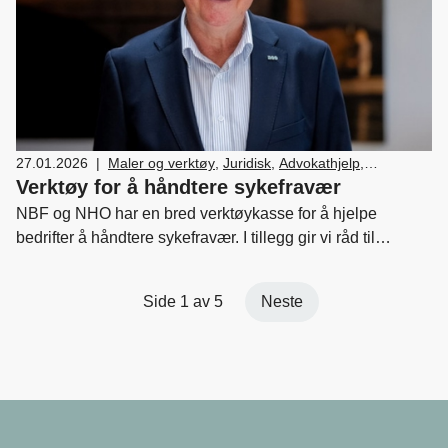
27.01.2026
|
Maler og verktøy
,
Juridisk
,
Advokathjelp
,
Medlemskap og fordeler
,
HR
,
Ledelse og personal
Verktøy for å håndtere sykefravær
NBF og NHO har en bred verktøykasse for å hjelpe
bedrifter å håndtere sykefravær. I tillegg gir vi råd til
bedriftene direkte.
Side 1 av 5
Neste