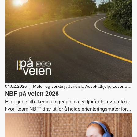
04.02.2026
|
Maler og verktøy
,
Juridisk
,
Advokathjelp
,
Lover og
regler
,
Lønn og tariff
,
Medlemskap og fordeler
,
NBF på veien 2026
Skade/lakk
,
Bilsalg
,
Forhandler og
Etter gode tilbakemeldinger gjentar vi fjorårets møterekke
servicemarkedsdrift
,
Ledelse og personal
,
hvor "team NBF" drar ut for å holde orienteringsmøter for
Verksted, vedlikehold og reparasjon av bil
,
Drift og
medlemmene.
utvikling