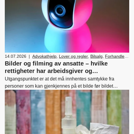
14.07.2026
|
Advokathjelp
,
Lover og regler
,
Bilsalg
,
Forhandler
og servicemarkedsdrift
,
HR
,
Ledelse og personal
,
Bilder og filming av ansatte – hvilke
Verksted, vedlikehold og reparasjon av bil
rettigheter har arbeidsgiver og
arbeidstaker?
Utgangspunktet er at det må innhentes samtykke fra
personer som kan gjenkjennes på et bilde før bildet
publiseres. Dette følger av åndsverkloven, som også
oppstiller enkelte unntak fra hovedregelen.