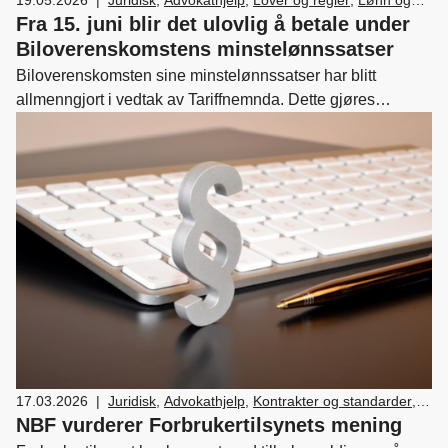
tariff
,
Forhandler og servicemarkedsdrift
,
Ledelse
Fra 15. juni blir det ulovlig å betale under
og personal
Biloverenskomstens minstelønnssatser
Biloverenskomsten sine minstelønnssatser har blitt
allmenngjort i vedtak av Tariffnemnda. Dette gjøres
gjennom forskrift som trer i kraft allerede 15. juni 2026, og
innebærer at minstelønnssatsene i Biloverenskomsten
gjelder for alle som arbeider på tariffavtalens virkeområde.
17.03.2026
|
Juridisk
,
Advokathjelp
,
Kontrakter og standarder
,
Bilsalg
NBF vurderer Forbrukertilsynets mening