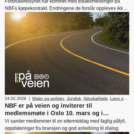
Forbrukertilsynet har kommet med tilbakemeldinger på
NBFs kjøpekontrakt. Endringene de forslår oppleves ikke
som dramatiske.
24.02.2026
|
Maler og verktøy
,
Juridisk
,
Advokathjelp
,
Lønn og
tariff
,
Medlemskap og fordeler
,
Nyttekjøretøy
,
NBF er på veien og inviterer til
Bilsalg
,
Forhandler og servicemarkedsdrift
,
medlemsmøte i Oslo 10. mars og i
Bærekraft
Sarpsborg 11. mars
Vi samler medlemmer til en ettermiddag med faglig påfyll,
oppdateringer fra bransjen og god anledning til dialog.