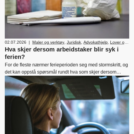
02.07.2026
|
Maler og verktøy
,
Juridisk
,
Advokathjelp
,
Lover og
regler
,
HR
,
Ledelse og personal
Hva skjer dersom arbeidstaker blir syk i
ferien?
For de fleste nærmer ferieperioden seg med stormskritt, og
det kan oppstå spørsmål rundt hva som skjer dersom
arbeidstaker blir syk i ferien.