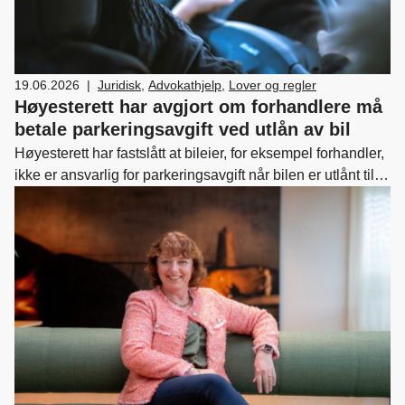
19.06.2026
|
Juridisk
,
Advokathjelp
,
Lover og regler
Høyesterett har avgjort om forhandlere må
betale parkeringsavgift ved utlån av bil
Høyesterett har fastslått at bileier, for eksempel forhandler,
ikke er ansvarlig for parkeringsavgift når bilen er utlånt til
andre, eksempelvis hvis forhandler har lånt ut en bil til
kunde. Bileier har heller ikke en plikt til å opplyse hvem
som var fører.