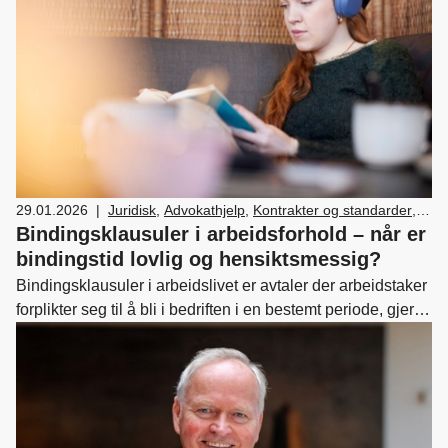
29.01.2026
|
Juridisk
,
Advokathjelp
,
Kontrakter og standarder
,
Lover og regler
,
Medlemskap og fordeler
,
HR
,
Bindingsklausuler i arbeidsforhold – når er
Ledelse og personal
bindingstid lovlig og hensiktsmessig?
Bindingsklausuler i arbeidslivet er avtaler der arbeidstaker
forplikter seg til å bli i bedriften i en bestemt periode, gjerne
flere måneder eller år. Slike klausuler blir stadig vanligere i
norsk arbeidsliv.