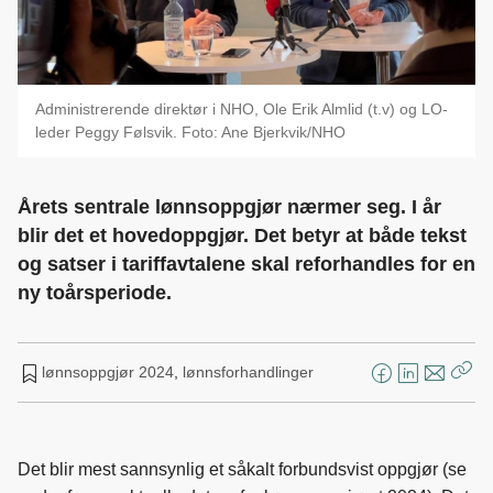
Administrerende direktør i NHO, Ole Erik Almlid (t.v) og LO-
leder Peggy Følsvik. Foto: Ane Bjerkvik/NHO
Årets sentrale lønnsoppgjør nærmer seg. I år
blir det et hovedoppgjør. Det betyr at både tekst
og satser i tariffavtalene skal reforhandles for en
ny toårsperiode.
lønnsoppgjør 2024
,
lønnsforhandlinger
F
L
E
Kop
a
i
-
len
c
n
p
e
k
o
Det blir mest sannsynlig et såkalt forbundsvist oppgjør (se
b
e
s