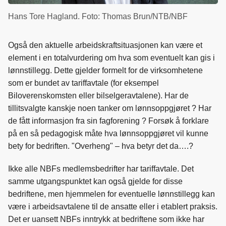
Hans Tore Hagland. Foto: Thomas Brun/NTB/NBF
Også den aktuelle arbeidskraftsituasjonen kan være et
element i en totalvurdering om hva som eventuelt kan gis i
lønnstillegg. Dette gjelder formelt for de virksomhetene
som er bundet av tariffavtale (for eksempel
Biloverenskomsten eller bilselgeravtalene). Har de
tillitsvalgte kanskje noen tanker om lønnsoppgjøret ? Har
de fått informasjon fra sin fagforening ? Forsøk å forklare
på en så pedagogisk måte hva lønnsoppgjøret vil kunne
bety for bedriften. "Overheng" – hva betyr det da….?
Ikke alle NBFs medlemsbedrifter har tariffavtale. Det
samme utgangspunktet kan også gjelde for disse
bedriftene, men hjemmelen for eventuelle lønnstillegg kan
være i arbeidsavtalene til de ansatte eller i etablert praksis.
Det er uansett NBFs inntrykk at bedriftene som ikke har