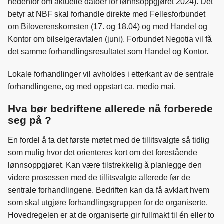
nedenfor om aktuelle datoer for lønnsoppgjøret 2024). Det
o
d
t
betyr at NBF skal forhandle direkte med Fellesforbundet
o
I
om Biloverenskomsten (17. og 18.04) og med Handel og
k
n
Kontor om bilselgeravtalen (juni). Forbundet Negotia vil få
det samme forhandlingsresultatet som Handel og Kontor.
Lokale forhandlinger vil avholdes i etterkant av de sentrale
forhandlingene, og med oppstart ca. medio mai.
Hva bør bedriftene allerede nå forberede
seg på ?
En fordel å ta det første møtet med de tillitsvalgte så tidlig
som mulig hvor det orienteres kort om det forestående
lønnsoppgjøret. Kan være tilstrekkelig å planlegge den
videre prosessen med de tillitsvalgte allerede før de
sentrale forhandlingene. Bedriften kan da få avklart hvem
som skal utgjøre forhandlingsgruppen for de organiserte.
Hovedregelen er at de organiserte gir fullmakt til én eller to