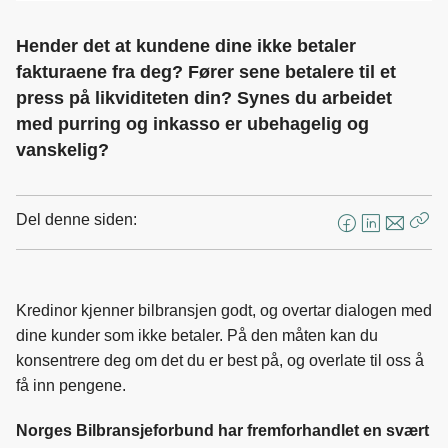
Hender det at kundene dine ikke betaler
fakturaene fra deg? Fører sene betalere til et
press på likviditeten din? Synes du arbeidet
med purring og inkasso er ubehagelig og
vanskelig?
Del denne siden:
F
L
E
Kop
a
i
-
len
c
n
p
e
k
o
Kredinor kjenner bilbransjen godt, og overtar dialogen med
b
e
s
dine kunder som ikke betaler. På den måten kan du
o
d
t
konsentrere deg om det du er best på, og overlate til oss å
o
I
få inn pengene.
k
n
Norges Bilbransjeforbund har fremforhandlet en svært