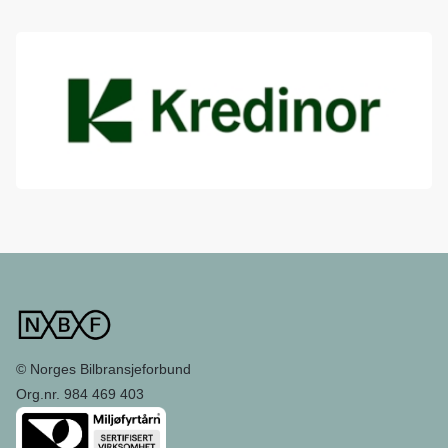
© Norges Bilbransjeforbund
Org.nr. 984 469 403