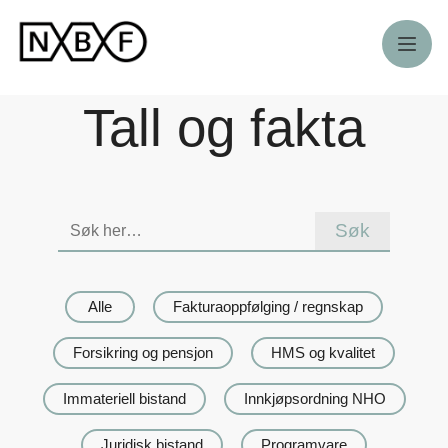
Meny
Tall og fakta
Søk
på
denne
siden
Alle
Fakturaoppfølging / regnskap
Forsikring og pensjon
HMS og kvalitet
Immateriell bistand
Innkjøpsordning NHO
Juridisk bistand
Programvare