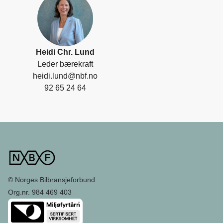
Heidi Chr. Lund
Leder bærekraft
heidi.lund@nbf.no
92 65 24 64
© Norges Bilbransjeforbund
Org.nr. 984 469 403