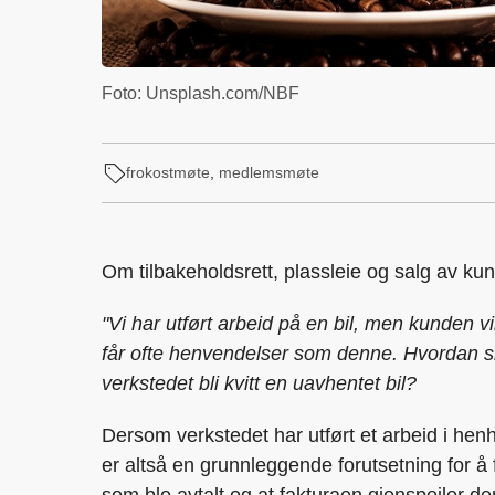
Foto: Unsplash.com/NBF
frokostmøte
,
medlemsmøte
Om tilbakeholdsrett, plassleie og salg av kun
"Vi har utført arbeid på en bil, men kunden 
får ofte henvendelser som denne. Hvordan sk
verkstedet bli kvitt en uavhentet bil?
Dersom verkstedet har utført et arbeid i henho
er altså en grunnleggende forutsetning for å f
som ble avtalt og at fakturaen gjenspeiler den