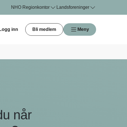
NHO
Regionkontor
Landsforeninger
Logg inn
Bli medlem
Meny
du når