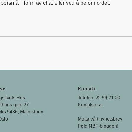
e spørsmål i form av chat eller ved å be om ordet.
se
Kontakt
gslivets Hus
Telefon: 22 54 21 00
thuns gate 27
Kontakt oss
oks 5486, Majorstuen
Oslo
Motta vårt nyhetsbrev
Følg NBF-bloggen!