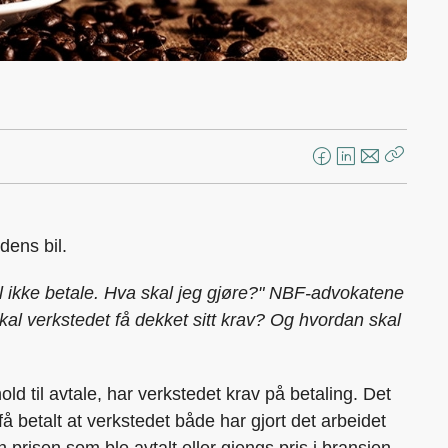
F
L
E
Kopier
a
i
-
lenke
c
n
p
e
k
o
dens bil.
b
e
s
o
d
t
vil ikke betale. Hva skal jeg gjøre?" NBF-advokatene
o
I
al verkstedet få dekket sitt krav? Og hvordan skal
k
n
ld til avtale, har verkstedet krav på betaling. Det
å betalt at verkstedet både har gjort det arbeidet
 prisen som ble avtalt eller gjengs pris i bransjen.