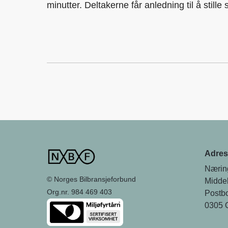
minutter. Deltakerne får anledning til å still
Adres
Nærin
© Norges Bilbransjeforbund
Middel
Org.nr. 984 469 403
Postb
0305 