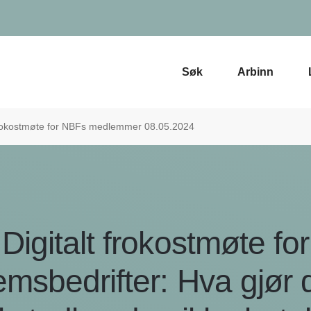
Søk
Arbinn
 frokostmøte for NBFs medlemmer 08.05.2024
Digitalt frokostmøte for
msbedrifter: Hva gjør 