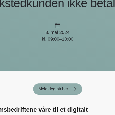
kstedkunden ikke beta
8. mai 2024
kl. 09:00–10:00
Meld deg på her
bedriftene våre til et digitalt