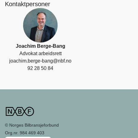
Kontaktpersoner
Joachim Berge-Bang
Advokat arbeidsrett
joachim.berge-bang@nbf.no
92 28 50 84
© Norges Bilbransjeforbund
Org.nr. 984 469 403