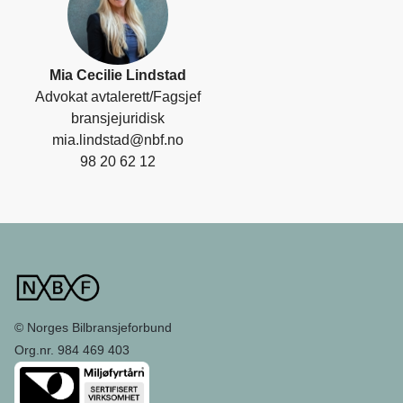
Mia Cecilie Lindstad
Advokat avtalerett/Fagsjef
bransjejuridisk
mia.lindstad@nbf.no
98 20 62 12
© Norges Bilbransjeforbund
Org.nr. 984 469 403