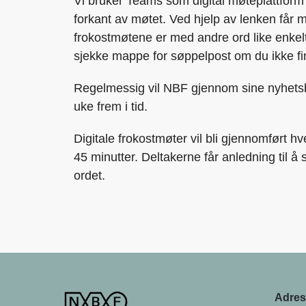
Vi bruker Teams som digital møteplattform
forkant av møtet. Ved hjelp av lenken får ma
frokostmøtene er med andre ord like enkel
sjekke mappe for søppelpost om du ikke fin
Regelmessig vil NBF gjennom sine nyhet
uke frem i tid.
Digitale frokostmøter vil bli gjennomført h
45 minutter. Deltakerne får anledning til å 
ordet.
Adres