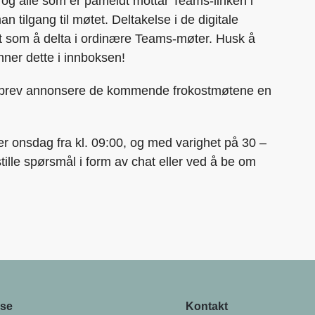
 og alle som er påmeldt mottar Teams-linken i
n tilgang til møtet. Deltakelse i de digitale
t som å delta i ordinære Teams-møter. Husk å
ner dette i innboksen!
sbrev annonsere de kommende frokostmøtene en
ver onsdag fra kl. 09:00, og med varighet på 30 –
stille spørsmål i form av chat eller ved å be om
se
Kontakt