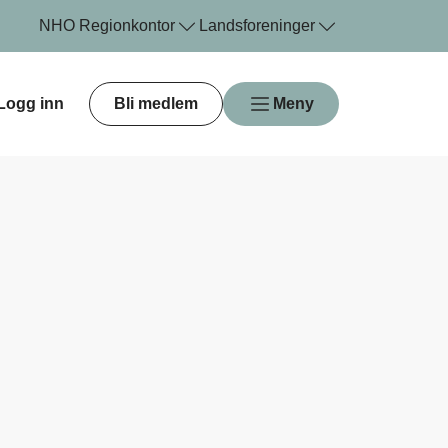
NHO
Regionkontor
Landsforeninger
Logg inn
Bli medlem
Meny