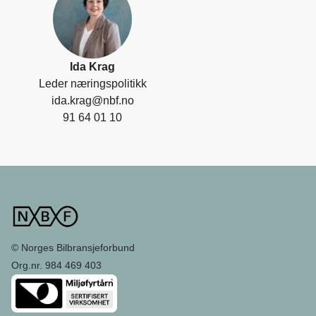
Ida Krag
Leder næringspolitikk
ida.krag@nbf.no
91 64 01 10
© Norges Bilbransjeforbund
Org.nr. 984 469 403