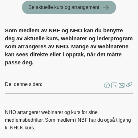
Se aktuelle kurs og arrangement
Som medlem av NBF og NHO kan du benytte
deg av aktuelle kurs, webinarer og lederprogram
som arrangeres av NHO. Mange av webinarene
kan sees direkte eller i opptak, når det måtte
passe deg.
Del denne siden:
F
L
E
Kop
a
i
-
len
c
n
p
e
k
o
NHO arrangerer webinarer og kurs for sine
b
e
s
medlemsbedrifter. Som medlem i NBF har du også tilgang
o
d
t
til NHOs kurs.
o
I