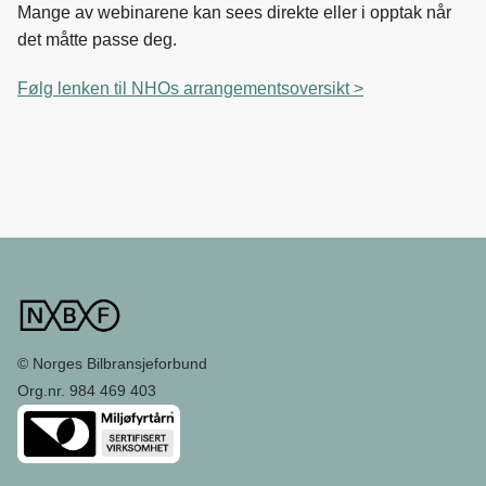
k
n
Mange av webinarene kan sees direkte eller i opptak når
det måtte passe deg.
Følg lenken til NHOs arrangementsoversikt >
© Norges Bilbransjeforbund
Org.nr. 984 469 403