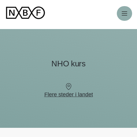
Meny
NHO kurs
Flere steder i landet