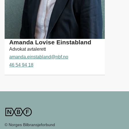
b
l
a
n
d
Amanda Lovise Einstabland
Advokat avtalerett
amanda.einstabland@nbf.no
46 54 94 18
© Norges Bilbransjeforbund