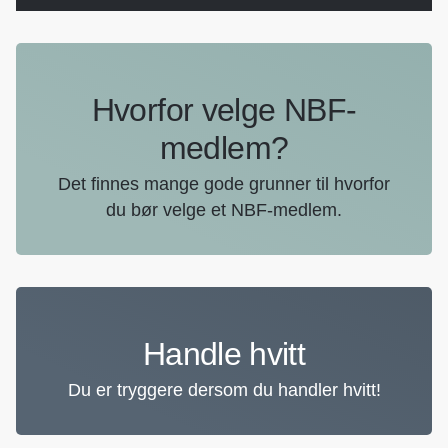
Hvorfor velge NBF-
medlem?
Det finnes mange gode grunner til hvorfor
du bør velge et NBF-medlem.
Handle hvitt
Du er tryggere dersom du handler hvitt!