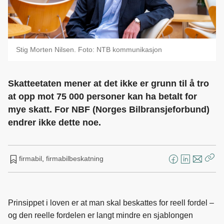
Stig Morten Nilsen. Foto: NTB kommunikasjon
Skatteetaten mener at det ikke er grunn til å tro
at opp mot 75 000 personer kan ha betalt for
mye skatt. For NBF (Norges Bilbransjeforbund)
endrer ikke dette noe.
firmabil
,
firmabilbeskatning
F
L
E
Kop
a
i
-
len
c
n
p
e
k
o
Prinsippet i loven er at man skal beskattes for reell fordel –
b
e
s
og den reelle fordelen er langt mindre en sjablongen
o
d
t