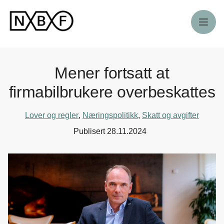
Meny
Mener fortsatt at
firmabilbrukere overbeskattes
Lover og regler
,
Næringspolitikk
,
Skatt og avgifter
Publisert
28.11.2024