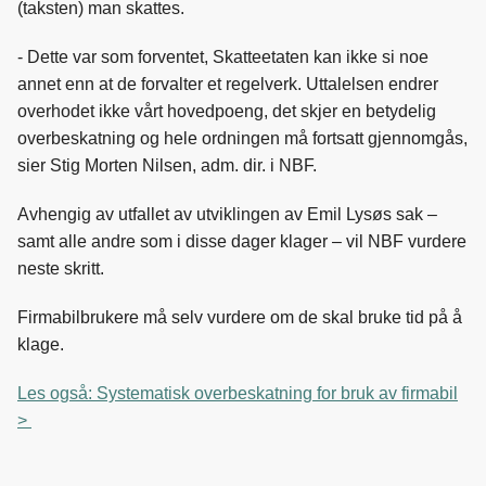
(taksten) man skattes.
o
I
k
n
- Dette var som forventet, Skatteetaten kan ikke si noe
annet enn at de forvalter et regelverk. Uttalelsen endrer
overhodet ikke vårt hovedpoeng, det skjer en betydelig
overbeskatning og hele ordningen må fortsatt gjennomgås,
sier Stig Morten Nilsen, adm. dir. i NBF.
Avhengig av utfallet av utviklingen av Emil Lysøs sak –
samt alle andre som i disse dager klager – vil NBF vurdere
neste skritt.
Firmabilbrukere må selv vurdere om de skal bruke tid på å
klage.
Les også: Systematisk overbeskatning for bruk av firmabil
>