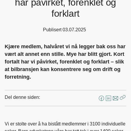
har påvirket, forenklet og
forklart
Publisert
03.07.2025
Kjære medlem, halvåret vi nå legger bak oss har
vært alt annet enn stille. Mye har blitt gjort. Kort
fortalt har vi påvirket, forenklet og forklart – slik
at bilbransjen kan konsentrere seg om drift og
forretning.
Del denne siden:
F
L
E
Kop
a
i
-
len
c
n
p
e
k
o
Vi er stolte over å ha bistått medlemmer i 3100 individuelle
b
e
s