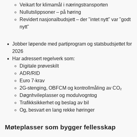
Veikart for klimamål i næringstransporten
Nullutslippsoner – på høring
Revidert nasjonalbudsjett – der "intet nytt" var "godt
nytt"
Jobber løpende med partiprogram og statsbudsjettet for
2026
Har adressert regelverk som:
Digitale prøveskilt
ADR/RID
Euro 7-krav
2G-stenging, OBFCM og kontrollmåling av CO₂
Døgnhvileplasser og modulvogntog
Trafikksikkerhet og beslag av bil
Og, besvart en lang rekke høringer
Møteplasser som bygger fellesskap