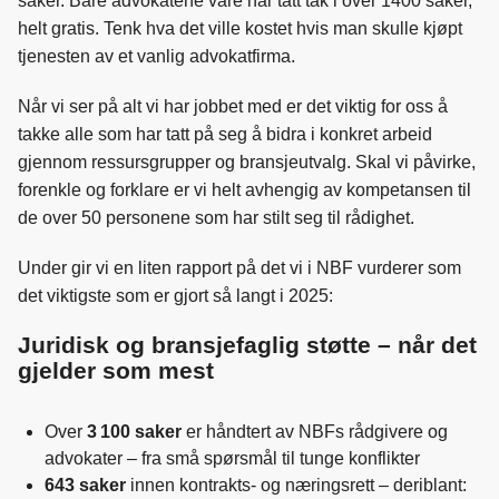
saker. Bare advokatene våre har tatt tak i over 1400 saker,
o
d
t
helt gratis. Tenk hva det ville kostet hvis man skulle kjøpt
o
I
tjenesten av et vanlig advokatfirma.
k
n
Når vi ser på alt vi har jobbet med er det viktig for oss å
takke alle som har tatt på seg å bidra i konkret arbeid
gjennom ressursgrupper og bransjeutvalg. Skal vi påvirke,
forenkle og forklare er vi helt avhengig av kompetansen til
de over 50 personene som har stilt seg til rådighet.
Under gir vi en liten rapport på det vi i NBF vurderer som
det viktigste som er gjort så langt i 2025:
Juridisk og bransjefaglig støtte – når det
gjelder som mest
Over
3 100 saker
er håndtert av NBFs rådgivere og
advokater – fra små spørsmål til tunge konflikter
643 saker
innen kontrakts- og næringsrett – deriblant: