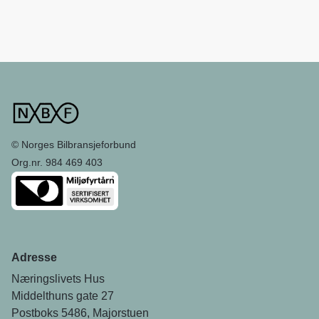
© Norges Bilbransjeforbund
Org.nr. 984 469 403
Adresse
Næringslivets Hus
Middelthuns gate 27
Postboks 5486, Majorstuen