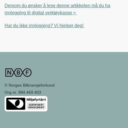
e
k
o
Dersom du ønsker å lese denne artikkelen må du ha
b
e
s
innlogging til digital verktøykasse >
o
d
t
o
I
Har du ikke innlogging? Vi hjelper deg!
k
n
© Norges Bilbransjeforbund
Org.nr. 984 469 403