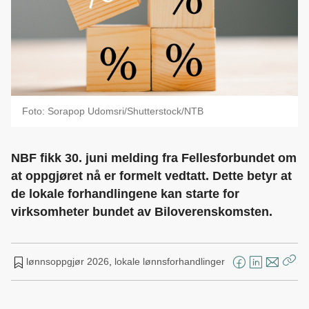
Foto: Sorapop Udomsri/Shutterstock/NTB
NBF fikk 30. juni melding fra Fellesforbundet om
at oppgjøret nå er formelt vedtatt. Dette betyr at
de lokale forhandlingene kan starte for
virksomheter bundet av Biloverenskomsten.
lønnsoppgjør 2026
,
lokale lønnsforhandlinger
F
L
E
Kop
a
i
-
len
c
n
p