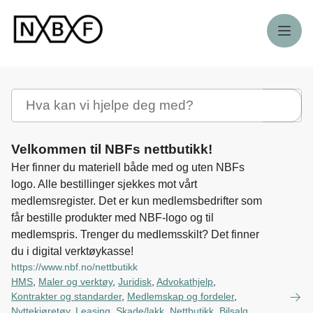
Meny
Søk
Velkommen til NBFs nettbutikk!
Her finner du materiell både med og uten NBFs
logo. Alle bestillinger sjekkes mot vårt
medlemsregister. Det er kun medlemsbedrifter som
får bestille produkter med NBF-logo og til
medlemspris. Trenger du medlemsskilt? Det finner
du i digital verktøykasse!
https://www.nbf.no/nettbutikk
HMS
,
Maler og verktøy
,
Juridisk
,
Advokathjelp
,
Kontrakter og standarder
,
Medlemskap og fordeler
,
Nyttekjøretøy
,
Leasing
,
Skade/lakk
,
Nettbutikk
,
Bilsalg
,