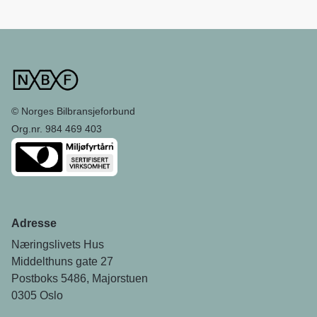
© Norges Bilbransjeforbund
Org.nr. 984 469 403
Adresse
Næringslivets Hus
Middelthuns gate 27
Postboks 5486, Majorstuen
0305 Oslo