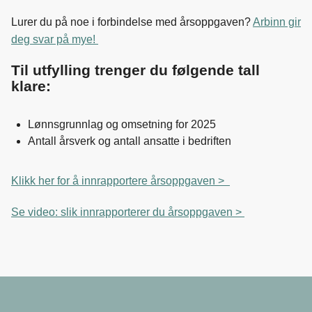
k
n
Lurer du på noe i forbindelse med årsoppgaven?
Arbinn gir
deg svar på mye!
Til utfylling trenger du følgende tall
klare:
Lønnsgrunnlag og omsetning for 2025
Antall årsverk og antall ansatte i bedriften
Klikk her for å innrapportere årsoppgaven >
Se video: slik innrapporterer du årsoppgaven >