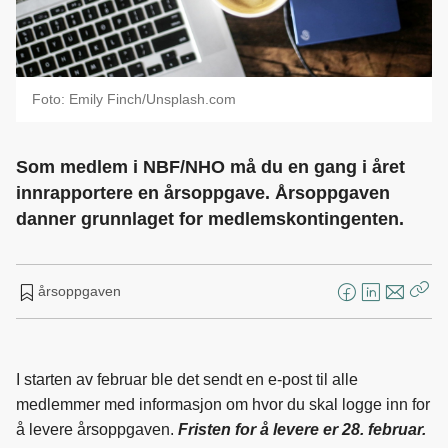
Foto: Emily Finch/Unsplash.com
Som medlem i NBF/NHO må du en gang i året
innrapportere en årsoppgave. Årsoppgaven
danner grunnlaget for medlemskontingenten.
årsoppgaven
F
L
E
Kop
a
i
-
len
c
n
p
e
k
o
I starten av februar ble det sendt en e-post til alle
b
e
s
medlemmer med informasjon om hvor du skal logge inn for
o
d
t
å levere årsoppgaven.
Fristen for å levere er 28. februar.
o
I