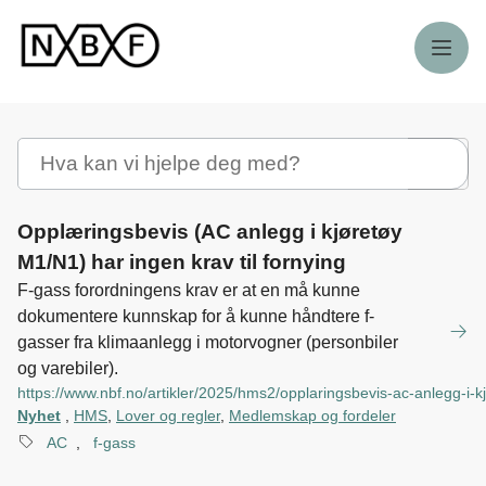
Meny
Søk
Opplæringsbevis (AC anlegg i kjøretøy
M1/N1) har ingen krav til fornying
F-gass forordningens krav er at en må kunne
dokumentere kunnskap for å kunne håndtere f-
gasser fra klimaanlegg i motorvogner (personbiler
og varebiler).
https://www.nbf.no/artikler/2025/hms2/opplaringsbevis-ac-anlegg-i-k
Nyhet
,
HMS
,
Lover og regler
,
Medlemskap og fordeler
AC
,
f-gass