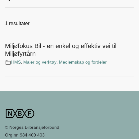
1
resultater
Miljøfokus Bil - en enkel og effektiv vei til
Miljøfyrtårn
HMS
,
Maler og verktøy
,
Medlemskap og fordeler
© Norges Bilbransjeforbund
Org.nr. 984 469 403