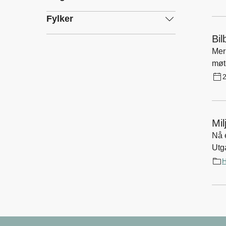
Fylker
Bil
Merk deg datoene! 24. o
møteplass i sitt slag. 
ste
2
Mil
Nå e
Utg
og 