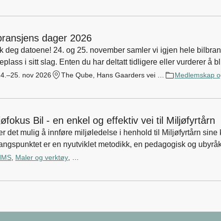
bransjens dager 2026
g 25. november samler vi igjen hele bilbransjen til Bilbransjens dager - Nord-Europas største
Enten du har deltatt tidligere eller vurderer å bli med for første gang: Bilbransjens dager 2026 blir
det du må være.
4.–25. nov 2026
The Qube, Hans Gaarders vei 41, 2060 Gardermoen
Medlemskap og
jøfokus Bil - en enkel og effektiv vei til Miljøfyrtårn
r det mulig å innføre miljøledelse i henhold til Miljøfyrtårn sin
angspunktet er en nyutviklet metodikk, en pedagogisk og ubyråkr
kostnadseffektivt enn en vanlig fremgangsmåte.
HMS
,
Maler og verktøy
,
Medlemskap og fordeler