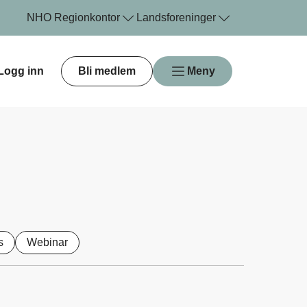
NHO
Regionkontor
Landsforeninger
Logg inn
Bli medlem
Meny
s
Webinar