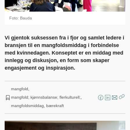
Foto: Bauda
Vi gjentok suksessen fra i fjor og samlet ledere i
bransjen til en mangfoldsmiddag i forbindelse
med kvinnedagen. Konseptet er en middag med
innlegg og diskusjon, en form som skaper
engasjement og inspirasjon.
mangfold
,
mangfold; kjønnsbalanse; flerkulturell;
,
F
L
E
Kop
mangfoldsmiddag
,
bærekraft
a
i
-
len
c
n
p
e
k
o
b
e
s