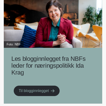
o
d
t
o
I
k
n
Foto: NBF
Les blogginnlegget fra NBFs
leder for næringspolitikk Ida
Krag
Til blogginnlegget