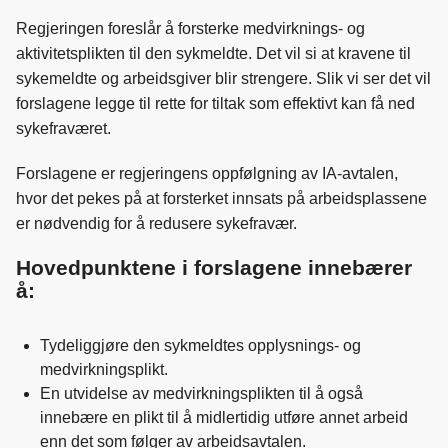
e
k
o
Regjeringen foreslår å forsterke medvirknings- og
b
e
s
aktivitetsplikten til den sykmeldte. Det vil si at kravene til
o
d
t
sykemeldte og arbeidsgiver blir strengere. Slik vi ser det vil
o
I
forslagene legge til rette for tiltak som effektivt kan få ned
k
n
sykefraværet.
Forslagene er regjeringens oppfølgning av IA-avtalen,
hvor det pekes på at forsterket innsats på arbeidsplassene
er nødvendig for å redusere sykefravær.
Hovedpunktene i forslagene innebærer
å:
Tydeliggjøre den sykmeldtes opplysnings- og
medvirkningsplikt.
En utvidelse av medvirkningsplikten til å også
innebære en plikt til å midlertidig utføre annet arbeid
enn det som følger av arbeidsavtalen.