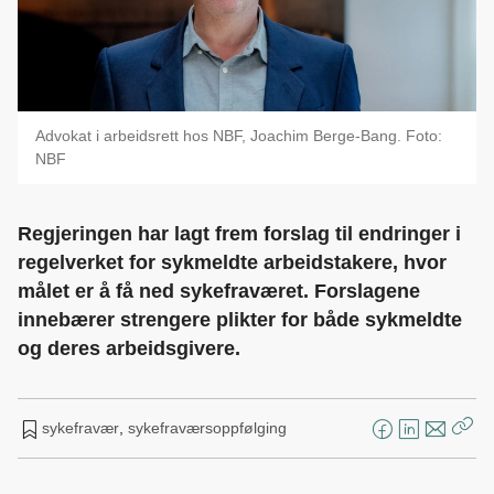
Advokat i arbeidsrett hos NBF, Joachim Berge-Bang. Foto:
NBF
Regjeringen har lagt frem forslag til endringer i
regelverket for sykmeldte arbeidstakere, hvor
målet er å få ned sykefraværet. Forslagene
innebærer strengere plikter for både sykmeldte
og deres arbeidsgivere.
sykefravær
,
sykefraværsoppfølging
F
L
E
Kop
a
i
-
len
c
n
p