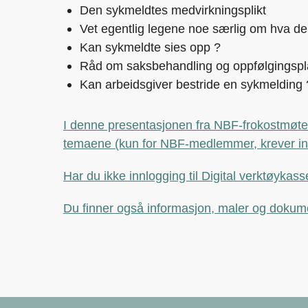
Den sykmeldtes medvirkningsplikt
Vet egentlig legene noe særlig om hva de 
Kan sykmeldte sies opp ?
Råd om saksbehandling og oppfølgingspl
Kan arbeidsgiver bestride en sykmelding
I denne presentasjonen fra NBF-frokostmøtet 
temaene (kun for NBF-medlemmer, krever in
Har du ikke innlogging til Digital verktøykas
Du finner også informasjon, maler og dokume