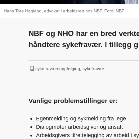
Hans Tore Hagland, advokat i arbeidsrett hos NBF. Foto: NBF
NBF og NHO har en bred verktøy
håndtere sykefravær. I tillegg gi
sykefraværsoppfølging
,
sykefravær
Vanlige problemstillinger er:
Egenmelding og sykmelding fra lege
Dialogmøter arbeidsgiver og ansatt
Arbeidsgivers tilrettelegging av arbeid i