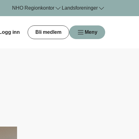
NHO
Regionkontor
Landsforeninger
Logg inn
Bli medlem
Meny