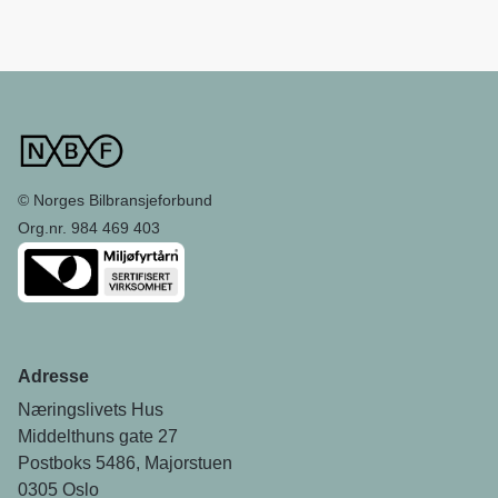
© Norges Bilbransjeforbund
Org.nr. 984 469 403
Adresse
Næringslivets Hus
Middelthuns gate 27
Postboks 5486, Majorstuen
0305 Oslo