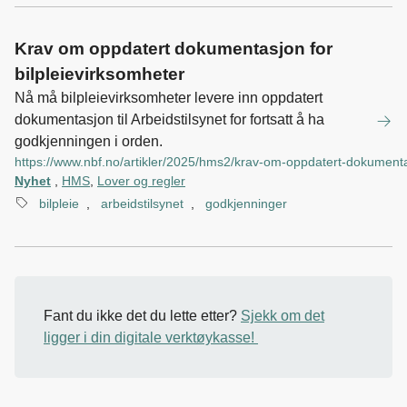
Krav om oppdatert dokumentasjon for
bilpleievirksomheter
Nå må bilpleievirksomheter levere inn oppdatert
dokumentasjon til Arbeidstilsynet for fortsatt å ha
godkjenningen i orden.
https://www.nbf.no/artikler/2025/hms2/krav-om-oppdatert-dokumentas
Nyhet
,
HMS
,
Lover og regler
bilpleie
,
arbeidstilsynet
,
godkjenninger
Fant du ikke det du lette etter?
Sjekk om det
ligger i din digitale verktøykasse!