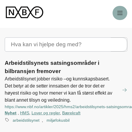
Meny
Søk
Arbeidstilsynets satsingsområder i
bilbransjen fremover
Arbeidstilsynet jobber risiko –og kunnskapsbasert.
Det betyr at de setter innsatsen der de tror det er
høyest risiko og hvor mener vi kan få størst effekt av
blant annet tilsyn og veiledning.
https://www.nbf.no/artikler/2025/hms2/arbeidstilsynets-satsingsomra
Nyhet
,
HMS
,
Lover og regler
,
Bærekraft
arbeidstilsynet
,
miljøfokusbil