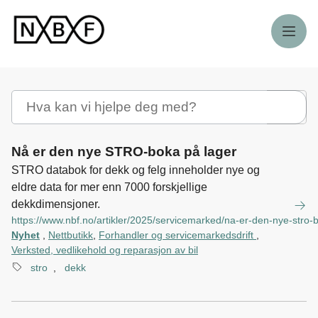
Meny
Søk
Nå er den nye STRO-boka på lager
STRO databok for dekk og felg inneholder nye og
eldre data for mer enn 7000 forskjellige
dekkdimensjoner.
https://www.nbf.no/artikler/2025/servicemarked/na-er-den-nye-stro-
Nyhet
,
Nettbutikk
,
Forhandler og servicemarkedsdrift
,
Verksted, vedlikehold og reparasjon av bil
stro
,
dekk