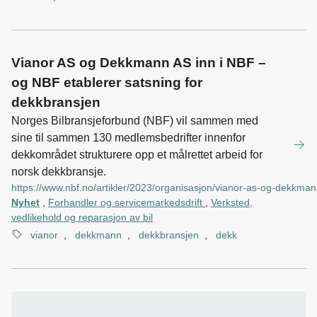
Vianor AS og Dekkmann AS inn i NBF –
og NBF etablerer satsning for
dekkbransjen
Norges Bilbransjeforbund (NBF) vil sammen med
sine til sammen 130 medlemsbedrifter innenfor
dekkområdet strukturere opp et målrettet arbeid for
norsk dekkbransje.
https://www.nbf.no/artikler/2023/organisasjon/vianor-as-og-dekkmann
Nyhet
,
Forhandler og servicemarkedsdrift
,
Verksted,
vedlikehold og reparasjon av bil
vianor
,
dekkmann
,
dekkbransjen
,
dekk