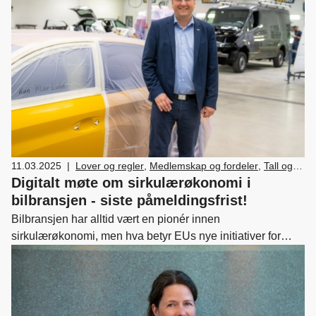
med at bilbransjen ikke er for hvem som helst. Velkommen.
11.03.2025
|
Lover og regler
,
Medlemskap og fordeler
,
Tall og
fakta
,
Bærekraft
Digitalt møte om sirkulærøkonomi i
bilbransjen - siste påmeldingsfrist!
Bilbransjen har alltid vært en pionér innen
sirkulærøkonomi, men hva betyr EUs nye initiativer for
bransjen i Norge? Hvordan står det egentlig til med bruken
av likeverdige brukte deler, og hvilke utfordringer møter
aktørene i praksis?