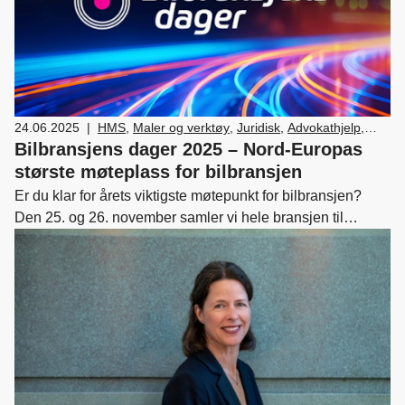
24.06.2025
|
HMS
,
Maler og verktøy
,
Juridisk
,
Advokathjelp
,
Lover og regler
,
Lønn og tariff
,
Medlemskap og
Bilbransjens dager 2025 – Nord-Europas
fordeler
,
Nyttekjøretøy
,
Næringspolitikk
,
Leasing
,
største møteplass for bilbransjen
Skade/lakk
,
Bilsalg
,
Forhandler og
Er du klar for årets viktigste møtepunkt for bilbransjen?
servicemarkedsdrift
,
HR
,
Ledelse og personal
,
Den 25. og 26. november samler vi hele bransjen til
Verksted, vedlikehold og reparasjon av bil
,
Drift og
Bilbransjens dager 2025; to dager spekket med innsikt,
utvikling
,
Bærekraft
inspirasjon og nettverksbygging i toppklasse!