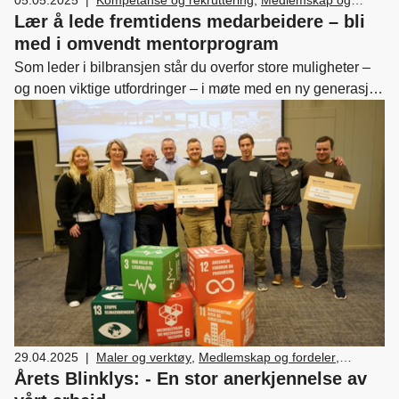
fordeler
,
Ledelse og personal
,
Drift og utvikling
,
Lær å lede fremtidens medarbeidere – bli
Bærekraft
med i omvendt mentorprogram
Som leder i bilbransjen står du overfor store muligheter –
og noen viktige utfordringer – i møte med en ny generasjon
arbeidstakere. Å lede unge og samarbeide med unge med
andre verdier og normer er utfordrende. Kunnskap om
hvordan de tenker og ønsker å bli møtt er nødvendig.
29.04.2025
|
Maler og verktøy
,
Medlemskap og fordeler
,
Ledelse og personal
,
Bærekraft
Årets Blinklys: - En stor anerkjennelse av