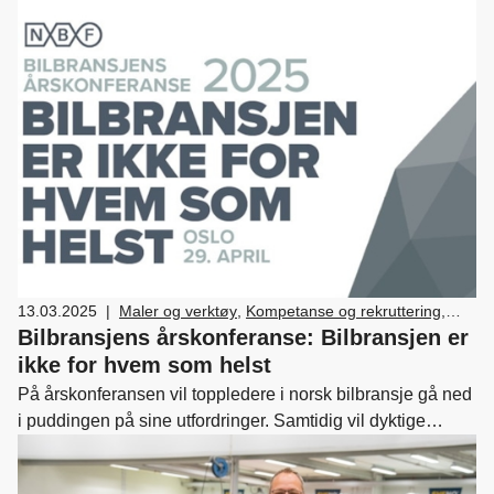
og reparasjon av bil
,
Drift og utvikling
,
Bærekraft
13.03.2025
|
Maler og verktøy
,
Kompetanse og rekruttering
,
Medlemskap og fordeler
,
Nyttekjøretøy
,
Bilbransjens årskonferanse: Bilbransjen er
Skade/lakk
,
Bilsalg
,
Forhandler og
ikke for hvem som helst
servicemarkedsdrift
,
Ledelse og personal
,
På årskonferansen vil toppledere i norsk bilbransje gå ned
Verksted, vedlikehold og reparasjon av bil
,
Drift og
i puddingen på sine utfordringer. Samtidig vil dyktige
utvikling
,
Bærekraft
foredragsholdere snakke om generasjon z, omdømme og
rekruttering – samt internasjonal politikk. Vi konkluderer