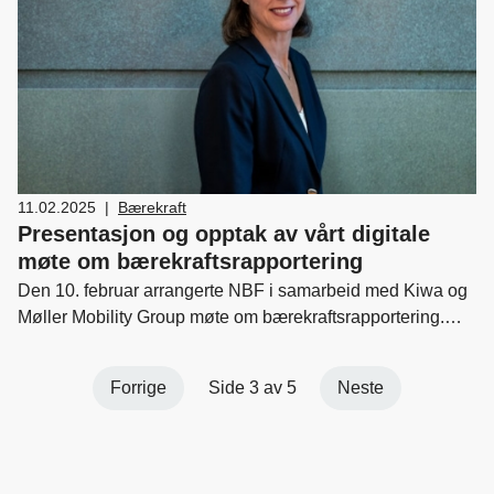
11.02.2025
|
Bærekraft
Presentasjon og opptak av vårt digitale
møte om bærekraftsrapportering
Den 10. februar arrangerte NBF i samarbeid med Kiwa og
Møller Mobility Group møte om bærekraftsrapportering.
Her kan du se møtet i opptak samt presentasjonen som ble
holdt.
Forrige
Side 3 av 5
Neste