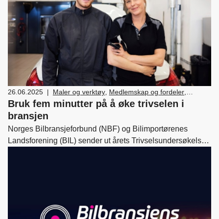
26.06.2025
|
Maler og verktøy
,
Medlemskap og fordeler
,
Ledelse og personal
,
Bærekraft
Bruk fem minutter på å øke trivselen i
bransjen
Norges Bilbransjeforbund (NBF) og Bilimportørenes
Landsforening (BIL) sender ut årets Trivselsundersøkelse
14. oktober 2025. Den sendes ut til medlemsbedriftene for
å kartlegge spesifikke arbeidsmiljøområder i bransjen.