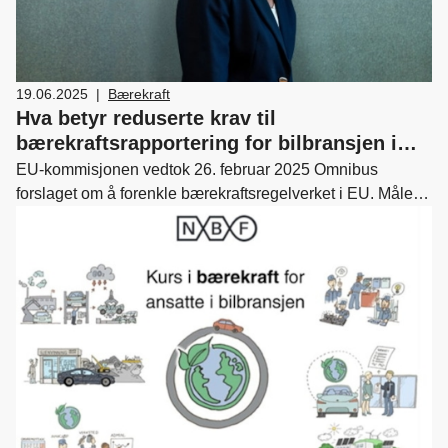
19.06.2025
|
Bærekraft
Hva betyr reduserte krav til
bærekraftsrapportering for bilbransjen i
Norge?
EU-kommisjonen vedtok 26. februar 2025 Omnibus
forslaget om å forenkle bærekraftsregelverket i EU. Målet
er å redusere byrden med å rapportere og heller styrke
arbeidet med å nå de fastsatte målene.