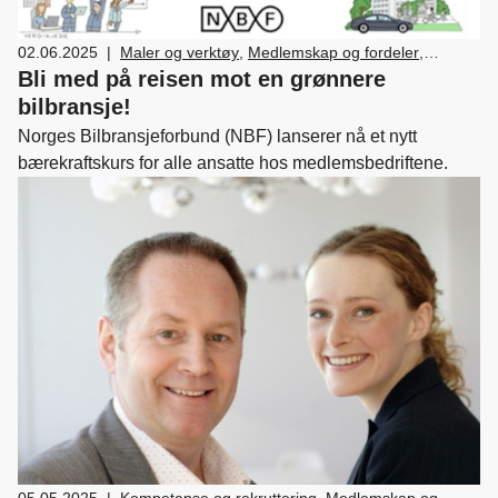
02.06.2025
|
Maler og verktøy
,
Medlemskap og fordeler
,
Bærekraft
Bli med på reisen mot en grønnere
bilbransje!
Norges Bilbransjeforbund (NBF) lanserer nå et nytt
bærekraftskurs for alle ansatte hos medlemsbedriftene.
05.05.2025
|
Kompetanse og rekruttering
,
Medlemskap og