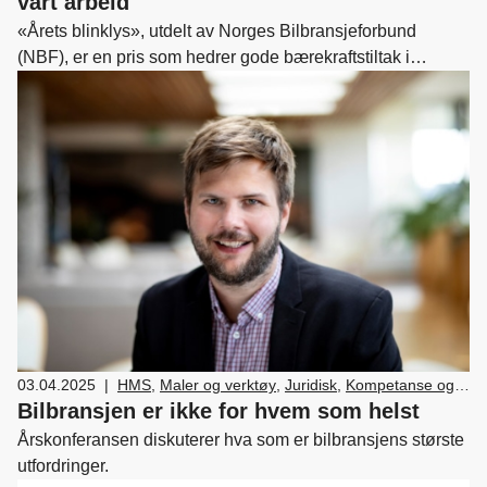
vårt arbeid
«Årets blinklys», utdelt av Norges Bilbransjeforbund
(NBF), er en pris som hedrer gode bærekraftstiltak i
bilbransjen. I 2024 ble Sulland tildelt prisen, noe
bærekraftsansvarlig Leif Gunnar Rørvik, er stolt over.
03.04.2025
|
HMS
,
Maler og verktøy
,
Juridisk
,
Kompetanse og
rekruttering
,
Lover og regler
,
Medlemskap og
Bilbransjen er ikke for hvem som helst
fordeler
,
Nyttekjøretøy
,
Næringspolitikk
,
Skatt og
Årskonferansen diskuterer hva som er bilbransjens største
avgifter
,
Bilsalg
,
Forhandler og servicemarkedsdrift
utfordringer.
,
HR
,
Ledelse og personal
,
Verksted, vedlikehold