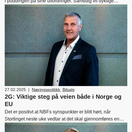
i puddingen på sine utfordringer. Samtidig vil dyktige
utvikling
,
Bærekraft
foredragsholdere snakke om generasjon z, omdømme og
rekruttering – samt internasjonal politikk. Vi konkluderer
med at bilbransjen ikke er for hvem som helst. Velkommen.
27.02.2025
|
Næringspolitikk
,
Bilsalg
2G: Viktige steg på veien både i Norge og
EU
Det er positivt at NBFs synspunkter er blitt hørt, når
Stortinget neste uke vedtar at det skal gjennomføres en
utredning om videreføring av 2G/3G-nettverk og tekniske