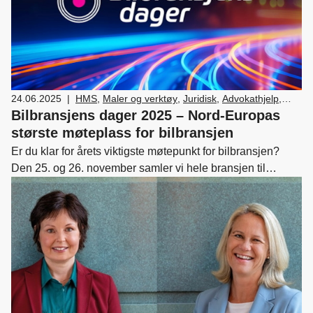
24.06.2025
|
HMS
,
Maler og verktøy
,
Juridisk
,
Advokathjelp
,
Lover og regler
,
Lønn og tariff
,
Medlemskap og
Bilbransjens dager 2025 – Nord-Europas
fordeler
,
Nyttekjøretøy
,
Næringspolitikk
,
Leasing
,
største møteplass for bilbransjen
Skade/lakk
,
Bilsalg
,
Forhandler og
Er du klar for årets viktigste møtepunkt for bilbransjen?
servicemarkedsdrift
,
HR
,
Ledelse og personal
,
Den 25. og 26. november samler vi hele bransjen til
Verksted, vedlikehold og reparasjon av bil
,
Drift og
Bilbransjens dager 2025; to dager spekket med innsikt,
utvikling
,
Bærekraft
inspirasjon og nettverksbygging i toppklasse!