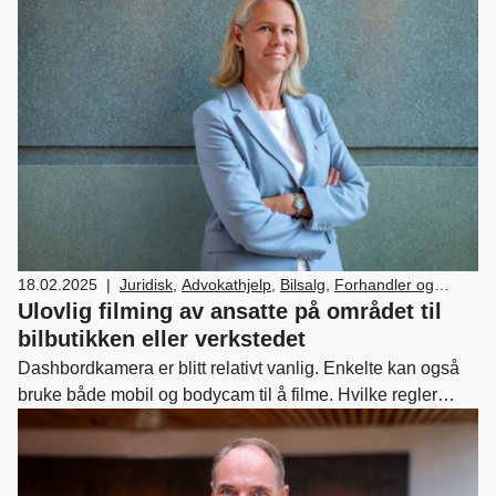
løsninger for eCall-systemer i kjøretøy. Et viktig steg på vei
mot gjennomslag.
18.02.2025
|
Juridisk
,
Advokathjelp
,
Bilsalg
,
Forhandler og
servicemarkedsdrift
,
Verksted, vedlikehold og
Ulovlig filming av ansatte på området til
reparasjon av bil
bilbutikken eller verkstedet
Dashbordkamera er blitt relativt vanlig. Enkelte kan også
bruke både mobil og bodycam til å filme. Hvilke regler
gjelder, og hva kan bilvirksomheter gjøre i slike
situasjoner?