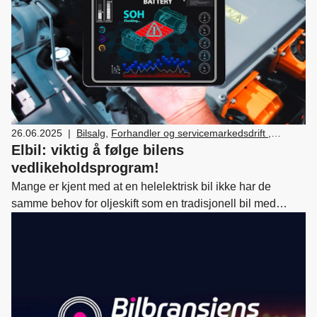
26.06.2025
|
Bilsalg
,
Forhandler og servicemarkedsdrift
,
Verksted, vedlikehold og reparasjon av bil
Elbil: viktig å følge bilens
vedlikeholdsprogram!
Mange er kjent med at en helelektrisk bil ikke har de
samme behov for oljeskift som en tradisjonell bil med
bensin- eller dieselmotor. Allikevel er det av flere grunner
viktig å følge bilprodusentens anvisninger for foreskreven
service. Dette er noen sentrale punkter å være klar over.