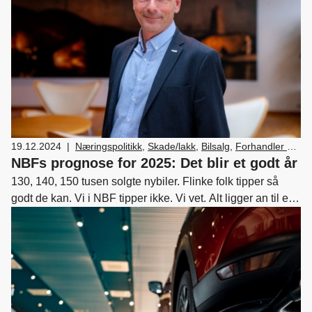
19.12.2024
|
Næringspolitikk
,
Skade/lakk
,
Bilsalg
,
Forhandler og
servicemarkedsdrift
,
Verksted, vedlikehold og
NBFs prognose for 2025: Det blir et godt år
reparasjon av bil
130, 140, 150 tusen solgte nybiler. Flinke folk tipper så
godt de kan. Vi i NBF tipper ikke. Vi vet. Alt ligger an til et
godt 2025 for hele bilbransjen. La meg forklare hvorfor.