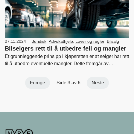
07.11.2024
|
Juridisk
,
Advokathjelp
,
Lover og regler
,
Bilsalg
Bilselgers rett til å utbedre feil og mangler
Et grunnleggende prinsipp i kjøpsretten er at selger har rett
til å utbedre eventuelle mangler. Dette fremgår av
forbrukerkjøpsloven (§§ 29 flg) og av kjøpsloven (§ 36). I
denne artikkelen behandles kun selgers utbedringsrett ved
Forrige
Side 3 av 6
Neste
forbrukerkjøp, som reguleres av forbrukerkjøpsloven.