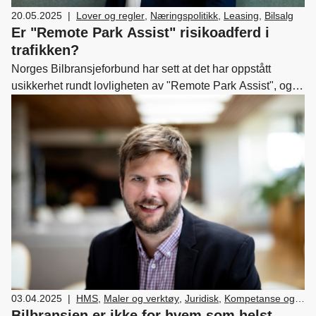
20.05.2025
|
Lover og regler
,
Næringspolitikk
,
Leasing
,
Bilsalg
Er "Remote Park Assist" risikoadferd i
trafikken?
Norges Bilbransjeforbund har sett at det har oppstått
usikkerhet rundt lovligheten av "Remote Park Assist", også
kalt «Remote Control Parking» (fjernbetjent automatisk
parkering).
03.04.2025
|
HMS
,
Maler og verktøy
,
Juridisk
,
Kompetanse og
rekruttering
,
Lover og regler
,
Medlemskap og
Bilbransjen er ikke for hvem som helst