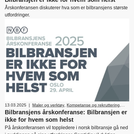
fordeler
,
Nyttekjøretøy
,
Næringspolitikk
,
Skatt og
Årskonferansen diskuterer hva som er bilbransjens største
avgifter
,
Bilsalg
,
Forhandler og servicemarkedsdrift
utfordringer.
,
HR
,
Ledelse og personal
,
Verksted, vedlikehold
og reparasjon av bil
,
Drift og utvikling
,
Bærekraft
13.03.2025
|
Maler og verktøy
,
Kompetanse og rekruttering
,
Medlemskap og fordeler
,
Nyttekjøretøy
,
Bilbransjens årskonferanse: Bilbransjen er
Skade/lakk
,
Bilsalg
,
Forhandler og
ikke for hvem som helst
servicemarkedsdrift
,
Ledelse og personal
,
På årskonferansen vil toppledere i norsk bilbransje gå ned
Verksted, vedlikehold og reparasjon av bil
,
Drift og