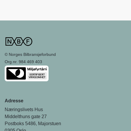
© Norges Bilbransjeforbund
Org.nr. 984 469 403
Adresse
Næringslivets Hus
Middelthuns gate 27
Postboks 5486, Majorstuen
0305 Oslo