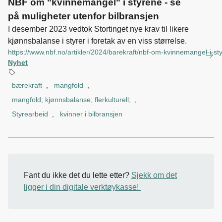
NBF om "kvinnemangel" i styrene - se
på muligheter utenfor bilbransjen
I desember 2023 vedtok Stortinget nye krav til likere
kjønnsbalanse i styrer i foretak av en viss størrelse.
https://www.nbf.no/artikler/2024/barekraft/nbf-om-kvinnemangel-i-st
Nyhet
bærekraft
,
mangfold
,
mangfold; kjønnsbalanse; flerkulturell;
,
Styrearbeid
,
kvinner i bilbransjen
Fant du ikke det du lette etter?
Sjekk om det
ligger i din digitale verktøykasse!