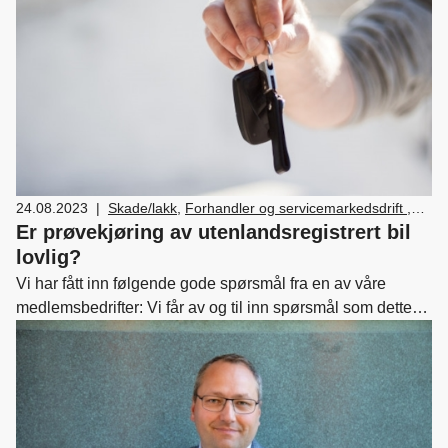
24.08.2023
|
Skade/lakk
,
Forhandler og servicemarkedsdrift
,
Verksted, vedlikehold og reparasjon av bil
Er prøvekjøring av utenlandsregistrert bil
lovlig?
Vi har fått inn følgende gode spørsmål fra en av våre
medlemsbedrifter: Vi får av og til inn spørsmål som dette
rundt prøvekjøring av utenlandske biler. : "Om det kommer
en utenlandsk-registrert bil til verkstedet vårt, kan
mekaniker prøvekjøre denne da? Dette er jo ikke lov for
privatpersoner, men finnes det unntak for verksteder og
deres ansatte mekanikere/teknikere?"