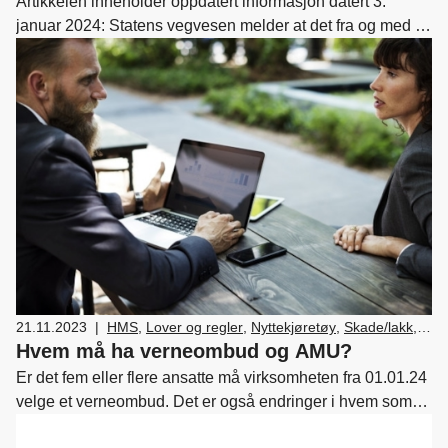
Artikkelen inneholder oppdatert informasjon datert 3.
januar 2024: Statens vegvesen melder at det fra og med 3.
januar 2024 kommer et nytt kontrollpunkt 7.14 eCall i
Kontrollinstruks for periodisk kontroll av kjøretøy.
Resultatet samsvarer med høringssvaret og anbefalingen
fra NBF, gjennomgått av NBFs bransjeutvalg
servicemarked.
21.11.2023
|
HMS
,
Lover og regler
,
Nyttekjøretøy
,
Skade/lakk
,
Bilsalg
,
Forhandler og servicemarkedsdrift
,
Hvem må ha verneombud og AMU?
Ledelse og personal
,
Verksted, vedlikehold og
Er det fem eller flere ansatte må virksomheten fra 01.01.24
reparasjon av bil
velge et verneombud. Det er også endringer i hvem som
skal opprette Arbeidsmiljøutvalg (AMU) fra 01.01.24.