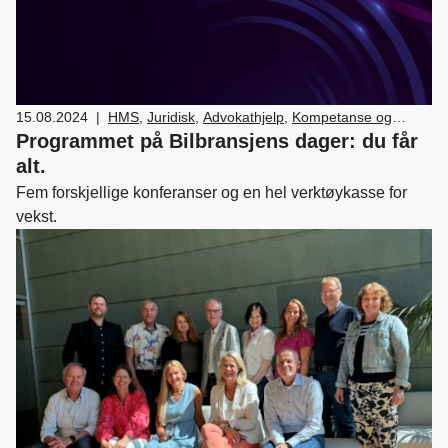
15.08.2024
|
HMS
,
Juridisk
,
Advokathjelp
,
Kompetanse og
rekruttering
,
Kontrakter og standarder
,
Lover og
Programmet på Bilbransjens dager: du får
regler
,
Lønn og tariff
,
Medlemskap og fordeler
,
alt.
Nyttekjøretøy
,
Leasing
,
Skade/lakk
,
Bilsalg
,
Fem forskjellige konferanser og en hel verktøykasse for
Forhandler og servicemarkedsdrift
,
HR
,
Ledelse
vekst.
og personal
,
Verksted, vedlikehold og reparasjon
av bil
,
Drift og utvikling
,
Bærekraft