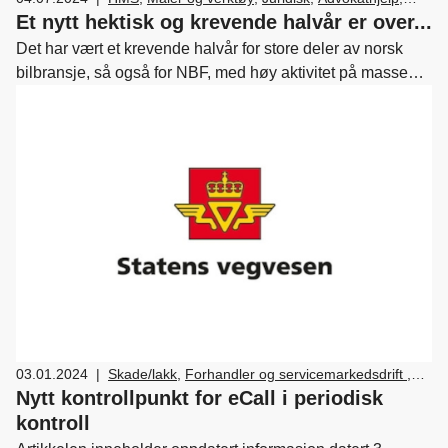
Medlemskap og fordeler
,
Nyttekjøretøy
,
Et nytt hektisk og krevende halvår er over...
Næringspolitikk
,
Skade/lakk
,
Bilsalg
,
Forhandler og
Det har vært et krevende halvår for store deler av norsk
servicemarkedsdrift
,
HR
,
Ledelse og personal
,
bilbransje, så også for NBF, med høy aktivitet på masse
Verksted, vedlikehold og reparasjon av bil
,
Drift og
forskjellige områder. Vi håper alle våre medlemmer har
utvikling
hatt – eller vil få – god nytte av vårt arbeid for norsk
bilbransje!
03.01.2024
|
Skade/lakk
,
Forhandler og servicemarkedsdrift
,
Verksted, vedlikehold og reparasjon av bil
Nytt kontrollpunkt for eCall i periodisk
kontroll