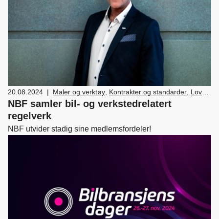
20.08.2024
|
Maler og verktøy
,
Kontrakter og standarder
,
Lover
og regler
,
Medlemskap og fordeler
,
Nyttekjøretøy
,
NBF samler bil- og verkstedrelatert
Skade/lakk
,
Tall og fakta
,
Bilsalg
,
Forhandler og
regelverk
servicemarkedsdrift
,
Verksted, vedlikehold og
NBF utvider stadig sine medlemsfordeler!
reparasjon av bil
,
Drift og utvikling