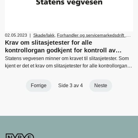
02.05.2023
|
Skade/lakk
,
Forhandler og servicemarkedsdrift
,
Verksted, vedlikehold og reparasjon av bil
Krav om slitasjetester for alle
kontrollorgan godkjent for kontroll av
kjøretøy over 3500 kg
Statens vegvesen minner om kravet til slitasjetester. Som
kjent er det et krav om slitasjetester for alle kontrollorgan
som er godkjent for å kontrollere kjøretøy over 3500 kg
tillatt totalvekt med unntak av traktor.
Forrige
Side 3 av 4
Neste