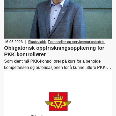
16.05.2023
|
Skade/lakk
,
Forhandler og servicemarkedsdrift
,
Verksted, vedlikehold og reparasjon av bil
Obligatorisk oppfriskningsopplæring for
PKK-kontrollører
Som kjent må PKK-kontrollører på kurs for å beholde
kompetansen og autorisasjonen for å kunne utføre PKK-
kontroller, og dette er et lovpålagt krav. I 2018 kom det en
endring i forskriften som innebar at alle PKK-kontrollører
måtte ha en personlig godkjenning for å kunne utføre PKK.
Forskriften ble innført etappevis med en overgangsordning
på tre år. Dette vil si at de første kontrollørene som trenger
oppfriskningsopplæring allerede nå må få på plass dette.