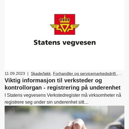
11.09.2023
|
Skade/lakk
,
Forhandler og servicemarkedsdrift
,
Verksted, vedlikehold og reparasjon av bil
Viktig informasjon til verksteder og
kontrollorgan - registrering på underenhet
I Statens vegvesens Verkstedregister må virksomheter nå
registrere seg under sin underenhet sitt
organisasjonsnummer i stedet for hovedenhetens nummer.
Dette endres uten gebyrer, og nye godkjenningsbevis
sendes automatisk via Altinn når endringen er fullført.