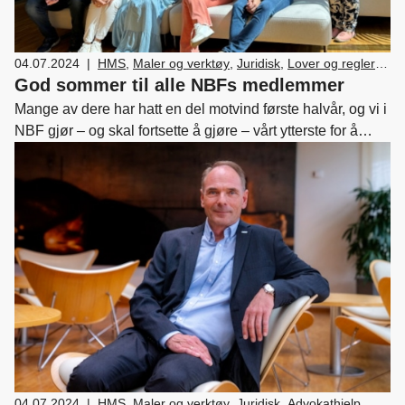
04.07.2024
|
HMS
,
Maler og verktøy
,
Juridisk
,
Lover og regler
,
Medlemskap og fordeler
,
Nyttekjøretøy
,
God sommer til alle NBFs medlemmer
Skade/lakk
,
Bilsalg
,
Forhandler og
Mange av dere har hatt en del motvind første halvår, og vi i
servicemarkedsdrift
,
Ledelse og personal
,
NBF gjør – og skal fortsette å gjøre – vårt ytterste for å
Verksted, vedlikehold og reparasjon av bil
,
Drift og
støtte dere i denne noe turbulente perioden.
utvikling
,
Bærekraft
04.07.2024
|
HMS
,
Maler og verktøy
,
Juridisk
,
Advokathjelp
,