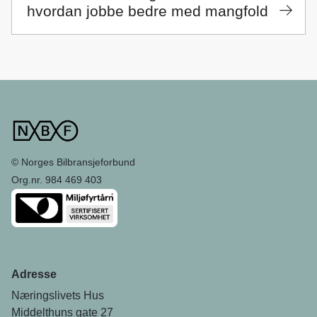
hvordan jobbe bedre med mangfold
© Norges Bilbransjeforbund
Org.nr. 984 469 403
Adresse
Næringslivets Hus
Middelthuns gate 27