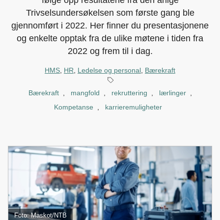
følge opp resultatene fra den årlige
Trivselsundersøkelsen som første gang ble
gjennomført i 2022. Her finner du presentasjonene
og enkelte opptak fra de ulike møtene i tiden fra
2022 og frem til i dag.
HMS
,
HR
,
Ledelse og personal
,
Bærekraft
Bærekraft
,
mangfold
,
rekruttering
,
lærlinger
,
Kompetanse
,
karrieremuligheter
Foto: Maskot/NTB